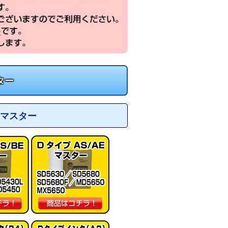
ター
マスター