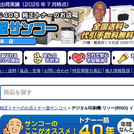
い・送料
返品・交換
お問い合わせ
特定商取引表記
個人情報取扱
純正トナーのお店トナー屋サンコー
>
デジタル印刷機:リソー(RISO)