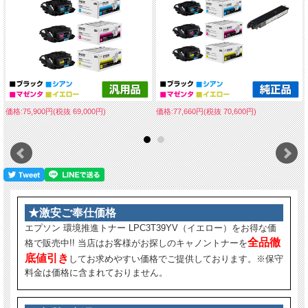
価格:75,900円(税抜 69,000円)
価格:77,660円(税抜 70,600円)
★激安ご奉仕価格
エプソン 環境推進トナー LPC3T39YV（イエロー）をお得な価
全品徹
格で販売中!! 当店はお客様がお探しのキャノントナーを
底値引き
してお求めやすい価格でご提供しております。※保守
料金は価格に含まれておりません。