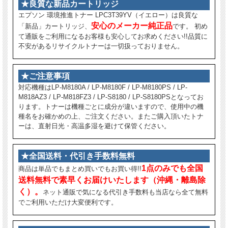
★良質な新品カートリッジ
エプソン 環境推進トナー LPC3T39YV（イエロー）は良質な
安心のメーカー純正品
「新品」カートリッジ、
です。 初め
て通販をご利用になるお客様も安心してお求めください!!品質に
不安があるリサイクルトナーは一切扱っておりません。
★ご注意事項
対応機種はLP-M8180A / LP-M8180F / LP-M8180PS / LP-
M818AZ3 / LP-M818FZ3 / LP-S8180 / LP-S8180PSとなってお
ります。トナーは機種ごとに成分が違いますので、使用中の機
種名をお確かめの上、ご注文ください。またご購入頂いたトナ
ーは、直射日光・高温多湿を避けて保管ください。
★全国送料・代引き手数料無料
1点のみでも全国
商品は単品でもまとめ買いでもお買い得!!
送料無料で素早くお届けいたします（沖縄・離島除
く）。
ネット通販で気になる代引き手数料も当店なら全て無料
でご利用いただけ大変便利です。