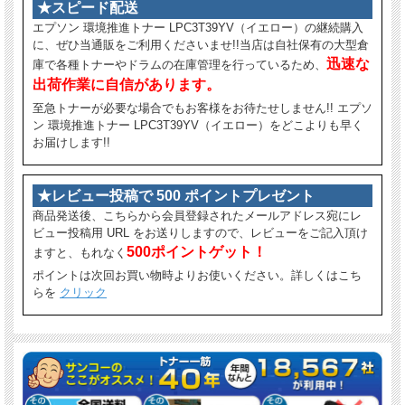
★スピード配送
エプソン 環境推進トナー LPC3T39YV（イエロー）の継続購入
に、ぜひ当通販をご利用くださいませ!!当店は自社保有の大型倉
迅速な
庫で各種トナーやドラムの在庫管理を行っているため、
出荷作業に自信があります。
至急トナーが必要な場合でもお客様をお待たせしません!! エプソ
ン 環境推進トナー LPC3T39YV（イエロー）をどこよりも早く
お届けします!!
★レビュー投稿で 500 ポイントプレゼント
商品発送後、こちらから会員登録されたメールアドレス宛にレ
ビュー投稿用 URL をお送りしますので、レビューをご記入頂け
500ポイントゲット！
ますと、もれなく
ポイントは次回お買い物時よりお使いください。詳しくはこち
らを
クリック