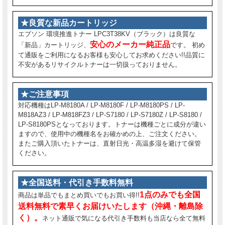
★良質な新品カートリッジ
エプソン 環境推進トナー LPC3T38KV（ブラック）は良質な
安心のメーカー純正品
「新品」カートリッジ、
です。 初め
て通販をご利用になるお客様も安心してお求めください!!品質に
不安があるリサイクルトナーは一切扱っておりません。
★ご注意事項
対応機種はLP-M8180A / LP-M8180F / LP-M8180PS / LP-
M818AZ3 / LP-M818FZ3 / LP-S7180 / LP-S7180Z / LP-S8180 /
LP-S8180PSとなっております。トナーは機種ごとに成分が違い
ますので、使用中の機種名をお確かめの上、ご注文ください。
またご購入頂いたトナーは、直射日光・高温多湿を避けて保管
ください。
★全国送料・代引き手数料無料
1点のみでも全国
商品は単品でもまとめ買いでもお買い得!!
送料無料で素早くお届けいたします（沖縄・離島除
く）。
ネット通販で気になる代引き手数料も当店なら全て無料