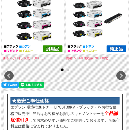
価格:75,900円(税抜 69,000円)
価格:77,660円(税抜 70,600円)
★激安ご奉仕価格
エプソン 環境推進トナー LPC3T38KV（ブラック）をお得な価
全品徹
格で販売中!! 当店はお客様がお探しのキャノントナーを
底値引き
してお求めやすい価格でご提供しております。※保守
料金は価格に含まれておりません。