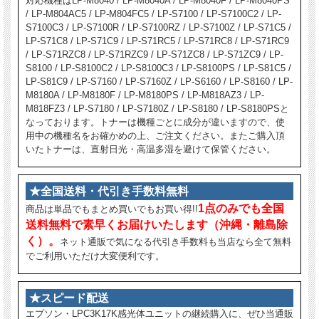
対応機種はLP-M8040 / LP-M8040A / LP-M8040F / LP-M8040PS
/ LP-M804AC5 / LP-M804FC5 / LP-S7100 / LP-S7100C2 / LP-
S7100C3 / LP-S7100R / LP-S7100RZ / LP-S7100Z / LP-S71C5 /
LP-S71C8 / LP-S71C9 / LP-S71RC5 / LP-S71RC8 / LP-S71RC9
/ LP-S71RZC8 / LP-S71RZC9 / LP-S71ZC8 / LP-S71ZC9 / LP-
S8100 / LP-S8100C2 / LP-S8100C3 / LP-S8100PS / LP-S81C5 /
LP-S81C9 / LP-S7160 / LP-S7160Z / LP-S6160 / LP-S8160 / LP-
M8180A / LP-M8180F / LP-M8180PS / LP-M818AZ3 / LP-
M818FZ3 / LP-S7180 / LP-S7180Z / LP-S8180 / LP-S8180PSと
なっております。トナーは機種ごとに成分が違いますので、使
用中の機種名をお確かめの上、ご注文ください。またご購入頂
いたトナーは、直射日光・高温多湿を避けて保管ください。
★全国送料・代引き手数料無料
1点のみでも全国
商品は単品でもまとめ買いでもお買い得!!
送料無料で素早くお届けいたします（沖縄・離島除
く）。
ネット通販で気になる代引き手数料も当店なら全て無料
でご利用いただけ大変便利です。
★スピード配送
エプソン・LPC3K17K感光体ユニットの継続購入に、ぜひ当通販