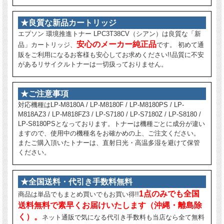
★良質な新品カートリッジ
エプソン 環境推進トナー LPC3T38CV（シアン）は良質な「新
安心のメーカー純正品
品」カートリッジ、
です。 初めて通
販をご利用になるお客様も安心してお求めください!!品質に不安
があるリサイクルトナーは一切扱っておりません。
★ご注意事項
対応機種はLP-M8180A / LP-M8180F / LP-M8180PS / LP-
M818AZ3 / LP-M818FZ3 / LP-S7180 / LP-S7180Z / LP-S8180 /
LP-S8180PSとなっております。トナーは機種ごとに成分が違い
ますので、使用中の機種名をお確かめの上、ご注文ください。
またご購入頂いたトナーは、直射日光・高温多湿を避けて保管
ください。
★全国送料・代引き手数料無料
1点のみでも全国
商品は単品でもまとめ買いでもお買い得!!
送料無料で素早くお届けいたします（沖縄・離島除
く）。
ネット通販で気になる代引き手数料も当店なら全て無料