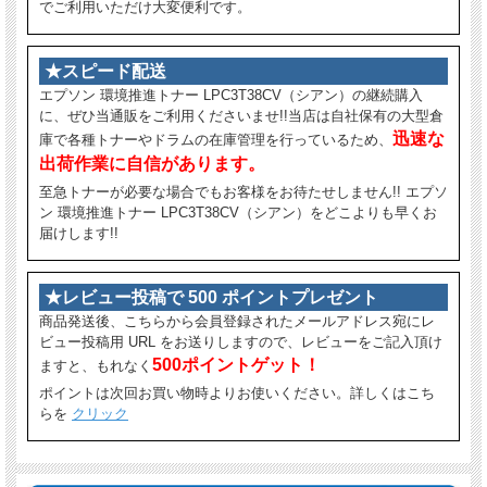
でご利用いただけ大変便利です。
★スピード配送
エプソン 環境推進トナー LPC3T38CV（シアン）の継続購入
に、ぜひ当通販をご利用くださいませ!!当店は自社保有の大型倉
迅速な
庫で各種トナーやドラムの在庫管理を行っているため、
出荷作業に自信があります。
至急トナーが必要な場合でもお客様をお待たせしません!! エプソ
ン 環境推進トナー LPC3T38CV（シアン）をどこよりも早くお
届けします!!
★レビュー投稿で 500 ポイントプレゼント
商品発送後、こちらから会員登録されたメールアドレス宛にレ
ビュー投稿用 URL をお送りしますので、レビューをご記入頂け
500ポイントゲット！
ますと、もれなく
ポイントは次回お買い物時よりお使いください。詳しくはこち
らを
クリック