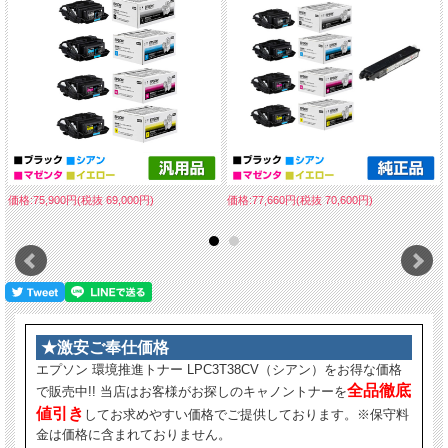
価格:75,900円(税抜 69,000円)
価格:77,660円(税抜 70,600円)
★激安ご奉仕価格
エプソン 環境推進トナー LPC3T38CV（シアン）をお得な価格
全品徹底
で販売中!! 当店はお客様がお探しのキャノントナーを
値引き
してお求めやすい価格でご提供しております。※保守料
金は価格に含まれておりません。