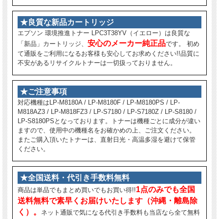
★良質な新品カートリッジ
エプソン 環境推進トナー LPC3T38YV（イエロー）は良質な
安心のメーカー純正品
「新品」カートリッジ、
です。 初め
て通販をご利用になるお客様も安心してお求めください!!品質に
不安があるリサイクルトナーは一切扱っておりません。
★ご注意事項
対応機種はLP-M8180A / LP-M8180F / LP-M8180PS / LP-
M818AZ3 / LP-M818FZ3 / LP-S7180 / LP-S7180Z / LP-S8180 /
LP-S8180PSとなっております。トナーは機種ごとに成分が違い
ますので、使用中の機種名をお確かめの上、ご注文ください。
またご購入頂いたトナーは、直射日光・高温多湿を避けて保管
ください。
★全国送料・代引き手数料無料
1点のみでも全国
商品は単品でもまとめ買いでもお買い得!!
送料無料で素早くお届けいたします（沖縄・離島除
く）。
ネット通販で気になる代引き手数料も当店なら全て無料