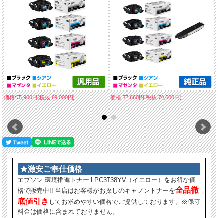
価格:75,900円(税抜 69,000円)
価格:77,660円(税抜 70,600円)
★激安ご奉仕価格
エプソン 環境推進トナー LPC3T38YV（イエロー）をお得な価
全品徹
格で販売中!! 当店はお客様がお探しのキャノントナーを
底値引き
してお求めやすい価格でご提供しております。※保守
料金は価格に含まれておりません。