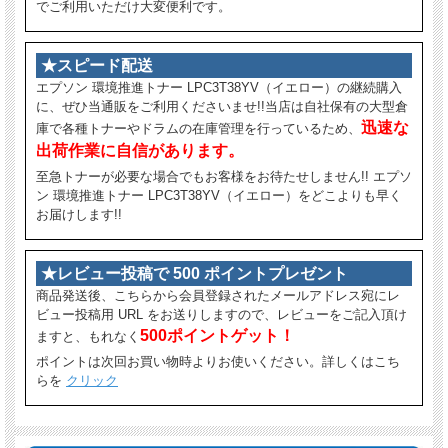
でご利用いただけ大変便利です。
★スピード配送
エプソン 環境推進トナー LPC3T38YV（イエロー）の継続購入
に、ぜひ当通販をご利用くださいませ!!当店は自社保有の大型倉
迅速な
庫で各種トナーやドラムの在庫管理を行っているため、
出荷作業に自信があります。
至急トナーが必要な場合でもお客様をお待たせしません!! エプソ
ン 環境推進トナー LPC3T38YV（イエロー）をどこよりも早く
お届けします!!
★レビュー投稿で 500 ポイントプレゼント
商品発送後、こちらから会員登録されたメールアドレス宛にレ
ビュー投稿用 URL をお送りしますので、レビューをご記入頂け
500ポイントゲット！
ますと、もれなく
ポイントは次回お買い物時よりお使いください。詳しくはこち
らを
クリック