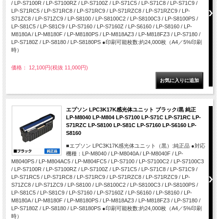
/ LP-S7100R / LP-S7100RZ / LP-S7100Z / LP-S71C5 / LP-S71C8 / LP-S71C9 /
LP-S71RC5 / LP-S71RC8 / LP-S71RC9 / LP-S71RZC8 / LP-S71RZC9 / LP-
S71ZC8 / LP-S71ZC9 / LP-S8100 / LP-S8100C2 / LP-S8100C3 / LP-S8100PS /
LP-S81C5 / LP-S81C9 / LP-S7160 / LP-S7160Z / LP-S6160 / LP-S8160 / LP-
M8180A / LP-M8180F / LP-M8180PS / LP-M818AZ3 / LP-M818FZ3 / LP-S7180 /
LP-S7180Z / LP-S8180 / LP-S8180PS ●印刷可能枚数:約24,000枚（A4／5%印刷
時）
価格： 12,100円(税抜 11,000円)
エプソン LPC3K17K感光体ユニット ブラック/黒 純正
LP-M8040 LP-M804 LP-S7100 LP-S71C LP-S71RC LP-
S71RZC LP-S8100 LP-S81C LP-S7160 LP-S6160 LP-
S8160
■エプソン LPC3K17K感光体ユニット（黒）:純正品 ●対応
機種：LP-M8040 / LP-M8040A / LP-M8040F / LP-
M8040PS / LP-M804AC5 / LP-M804FC5 / LP-S7100 / LP-S7100C2 / LP-S7100C3
/ LP-S7100R / LP-S7100RZ / LP-S7100Z / LP-S71C5 / LP-S71C8 / LP-S71C9 /
LP-S71RC5 / LP-S71RC8 / LP-S71RC9 / LP-S71RZC8 / LP-S71RZC9 / LP-
S71ZC8 / LP-S71ZC9 / LP-S8100 / LP-S8100C2 / LP-S8100C3 / LP-S8100PS /
LP-S81C5 / LP-S81C9 / LP-S7160 / LP-S7160Z / LP-S6160 / LP-S8160 / LP-
M8180A / LP-M8180F / LP-M8180PS / LP-M818AZ3 / LP-M818FZ3 / LP-S7180 /
LP-S7180Z / LP-S8180 / LP-S8180PS ●印刷可能枚数:約24,000枚（A4／5%印刷
時）