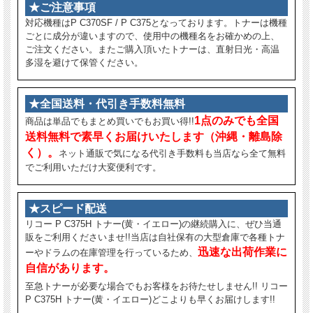
★ご注意事項
対応機種はP C370SF / P C375となっております。トナーは機種
ごとに成分が違いますので、使用中の機種名をお確かめの上、
ご注文ください。またご購入頂いたトナーは、直射日光・高温
多湿を避けて保管ください。
★全国送料・代引き手数料無料
1点のみでも全国
商品は単品でもまとめ買いでもお買い得!!
送料無料で素早くお届けいたします（沖縄・離島除
く）。
ネット通販で気になる代引き手数料も当店なら全て無料
でご利用いただけ大変便利です。
★スピード配送
リコー P C375H トナー(黄・イエロー)の継続購入に、ぜひ当通
販をご利用くださいませ!!当店は自社保有の大型倉庫で各種トナ
迅速な出荷作業に
ーやドラムの在庫管理を行っているため、
自信があります。
至急トナーが必要な場合でもお客様をお待たせしません!! リコー
P C375H トナー(黄・イエロー)どこよりも早くお届けします!!