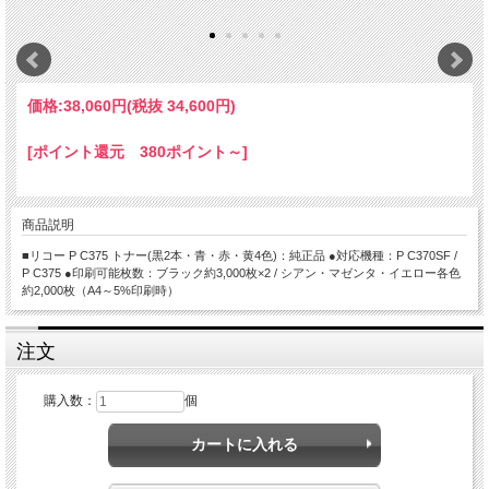
価格:
38,060円
(税抜 34,600円)
[ポイント還元 380ポイント～]
商品説明
■リコー P C375 トナー(黒2本・青・赤・黄4色)：純正品 ●対応機種：P C370SF /
P C375 ●印刷可能枚数：ブラック約3,000枚×2 / シアン・マゼンタ・イエロー各色
約2,000枚（A4～5%印刷時）
注文
購入数：
個