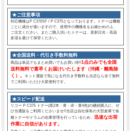
★ご注意事項
対応機種はP C370SF / P C375となっております。トナーは機種
ごとに成分が違いますので、使用中の機種名をお確かめの上、
ご注文ください。またご購入頂いたトナーは、直射日光・高温
多湿を避けて保管ください。
★全国送料・代引き手数料無料
1点のみでも全国
商品は単品でもまとめ買いでもお買い得!!
送料無料で素早くお届けいたします（沖縄・離島除
く）。
ネット通販で気になる代引き手数料も当店なら全て無料
でご利用いただけ大変便利です。
★スピード配送
リコー P C375 トナー(黒2本・青・赤・黄4色)の継続購入に、ぜ
ひ当通販をご利用くださいませ!!当店は自社保有の大型倉庫で各
迅速な出荷
種トナーやドラムの在庫管理を行っているため、
作業に自信があります。