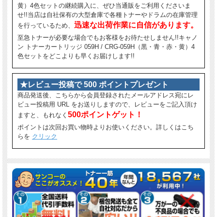
黄）4色セットの継続購入に、ぜひ当通販をご利用くださいま
せ!!当店は自社保有の大型倉庫で各種トナーやドラムの在庫管理
迅速な出荷作業に自信があります。
を行っているため、
至急トナーが必要な場合でもお客様をお待たせしません!!キャノ
ン トナーカートリッジ 059H / CRG-059H（黒・青・赤・黄）4
色セットをどこよりも早くお届けします!!
★レビュー投稿で 500 ポイントプレゼント
商品発送後、こちらから会員登録されたメールアドレス宛にレ
ビュー投稿用 URL をお送りしますので、レビューをご記入頂け
500ポイントゲット！
ますと、もれなく
ポイントは次回お買い物時よりお使いください。詳しくはこち
らを
クリック