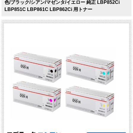
色/ブラック/シアン/マゼンタ/イエロー 純正 LBP852Ci
LBP851C LBP861C LBP862Ci 用トナー