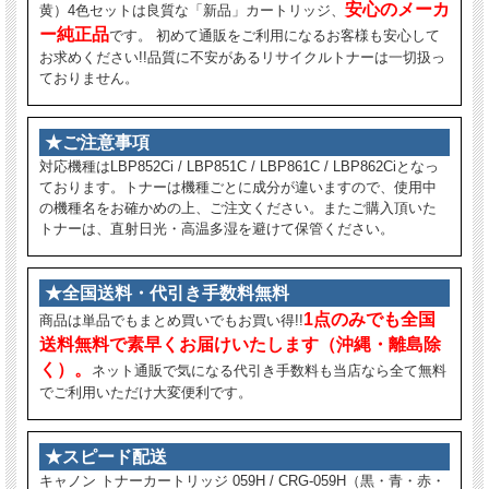
安心のメーカ
黄）4色セットは良質な「新品」カートリッジ、
ー純正品
です。 初めて通販をご利用になるお客様も安心して
お求めください!!品質に不安があるリサイクルトナーは一切扱っ
ておりません。
★ご注意事項
対応機種はLBP852Ci / LBP851C / LBP861C / LBP862Ciとなっ
ております。トナーは機種ごとに成分が違いますので、使用中
の機種名をお確かめの上、ご注文ください。またご購入頂いた
トナーは、直射日光・高温多湿を避けて保管ください。
★全国送料・代引き手数料無料
1点のみでも全国
商品は単品でもまとめ買いでもお買い得!!
送料無料で素早くお届けいたします（沖縄・離島除
く）。
ネット通販で気になる代引き手数料も当店なら全て無料
でご利用いただけ大変便利です。
★スピード配送
キャノン トナーカートリッジ 059H / CRG-059H（黒・青・赤・