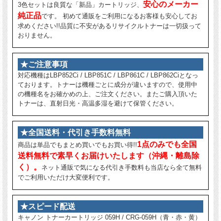
安心のメーカー
3色セットは良質な「新品」カートリッジ、
純正品
です。 初めて通販をご利用になるお客様も安心してお
求めください!!品質に不安があるリサイクルトナーは一切扱って
おりません。
★ご注意事項
対応機種はLBP852Ci / LBP851C / LBP861C / LBP862Ciとなっ
ております。トナーは機種ごとに成分が違いますので、使用中
の機種名をお確かめの上、ご注文ください。またご購入頂いた
トナーは、直射日光・高温多湿を避けて保管ください。
★全国送料・代引き手数料無料
1点のみでも全国
商品は単品でもまとめ買いでもお買い得!!
送料無料で素早くお届けいたします（沖縄・離島除
く）。
ネット通販で気になる代引き手数料も当店なら全て無料
でご利用いただけ大変便利です。
★スピード配送
キャノン トナーカートリッジ 059H / CRG-059H（青・赤・黄）