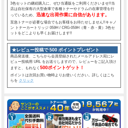
3色セットの継続購入に、ぜひ当通販をご利用くださいませ!!当
店は自社保有の大型倉庫で各種トナーやドラムの在庫管理を行
迅速な出荷作業に自信があります。
っているため、
至急トナーが必要な場合でもお客様をお待たせしません!!キャノ
ン トナーカートリッジ 059H / CRG-059H（青・赤・黄）3色セ
ットをどこよりも早くお届けします!!
★レビュー投稿で 500 ポイントプレゼント
商品発送後、こちらから会員登録されたメールアドレス宛にレ
ビュー投稿用 URL をお送りしますので、レビューをご記入頂け
500ポイントゲット！
ますと、もれなく
ポイントは次回お買い物時よりお使いください。詳しくはこち
らを
クリック