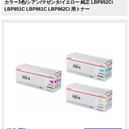
カラー3色/シアン/マゼンタ/イエロー 純正 LBP852Ci
LBP851C LBP861C LBP862Ci 用トナー