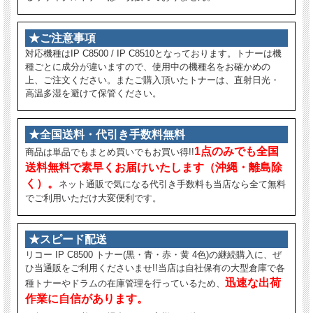
★ご注意事項
対応機種はIP C8500 / IP C8510となっております。トナーは機
種ごとに成分が違いますので、使用中の機種名をお確かめの
上、ご注文ください。またご購入頂いたトナーは、直射日光・
高温多湿を避けて保管ください。
★全国送料・代引き手数料無料
1点のみでも全国
商品は単品でもまとめ買いでもお買い得!!
送料無料で素早くお届けいたします（沖縄・離島除
く）。
ネット通販で気になる代引き手数料も当店なら全て無料
でご利用いただけ大変便利です。
★スピード配送
リコー IP C8500 トナー(黒・青・赤・黄 4色)の継続購入に、ぜ
ひ当通販をご利用くださいませ!!当店は自社保有の大型倉庫で各
迅速な出荷
種トナーやドラムの在庫管理を行っているため、
作業に自信があります。