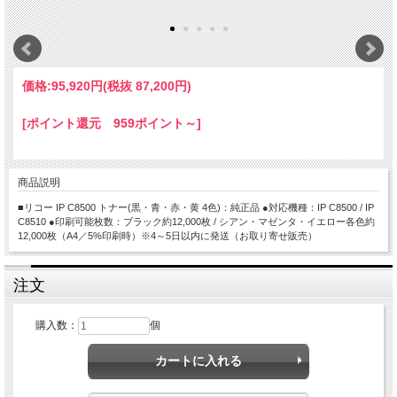
価格:
95,920円
(税抜 87,200円)
[ポイント還元 959ポイント～]
商品説明
■リコー IP C8500 トナー(黒・青・赤・黄 4色)：純正品 ●対応機種：IP C8500 / IP
C8510 ●印刷可能枚数：ブラック約12,000枚 / シアン・マゼンタ・イエロー各色約
12,000枚（A4／5%印刷時）※4～5日以内に発送（お取り寄せ販売）
注文
購入数：
個