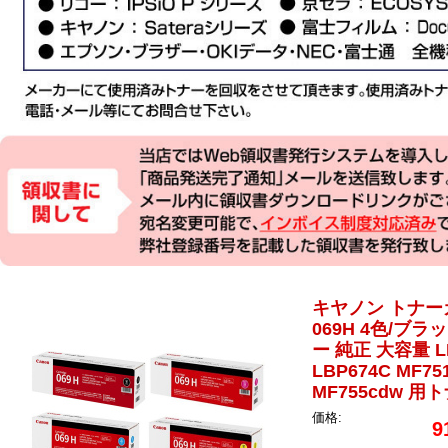
キヤノン トナーカ
069H 4色/ブ
ー 純正 大容量 LB
LBP674C MF75
MF755cdw 用
価格:
9