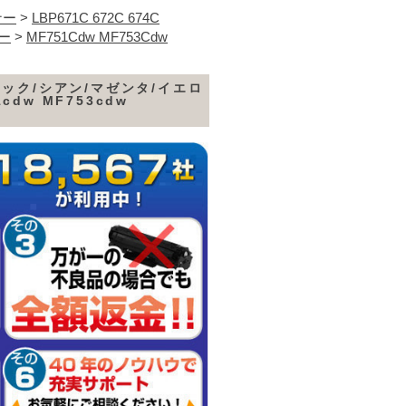
ナー
>
LBP671C 672C 674C
ナー
>
MF751Cdw MF753Cdw
ブラック/シアン/マゼンタ/イエロ
1cdw MF753cdw