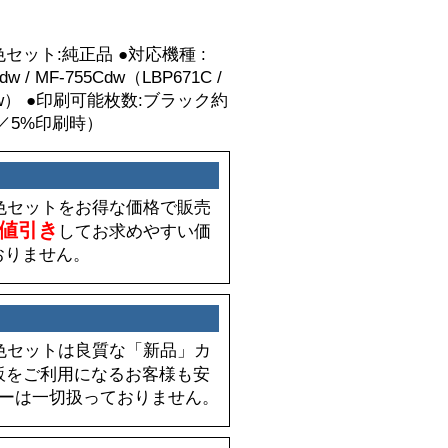
セット:純正品 ●対応機種 :
3Cdw / MF-755Cdw（LBP671C /
F755Cdw） ●印刷可能枚数:ブラック約
4／5%印刷時）
4色セットをお得な価格で販売
値引き
してお求めやすい価
おりません。
4色セットは良質な「新品」カ
販をご利用になるお客様も安
ナーは一切扱っておりません。