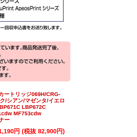
ートリッジ069H/CRG-
ラック/シアン/マゼンタ/イエロ
P671C LBP672C
1cdw MF753cdw
トナー
1,190円 (税抜 82,900円)