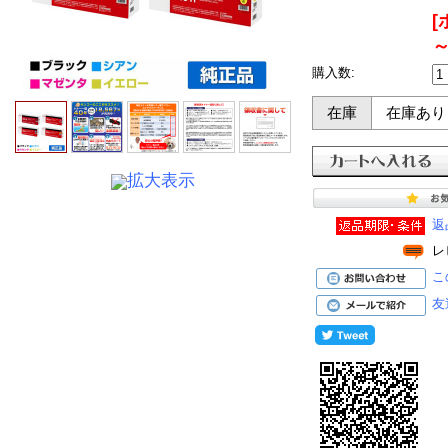
[
～
購入数:
在庫
在庫あり
拡大表示
返
レ
こ
友