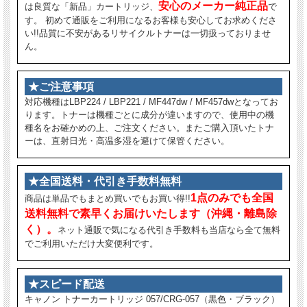
安心のメーカー純正品
は良質な「新品」カートリッジ、
で
す。 初めて通販をご利用になるお客様も安心してお求めくださ
い!!品質に不安があるリサイクルトナーは一切扱っておりませ
ん。
★ご注意事項
対応機種はLBP224 / LBP221 / MF447dw / MF457dwとなってお
ります。トナーは機種ごとに成分が違いますので、使用中の機
種名をお確かめの上、ご注文ください。またご購入頂いたトナ
ーは、直射日光・高温多湿を避けて保管ください。
★全国送料・代引き手数料無料
1点のみでも全国
商品は単品でもまとめ買いでもお買い得!!
送料無料で素早くお届けいたします（沖縄・離島除
く）。
ネット通販で気になる代引き手数料も当店なら全て無料
でご利用いただけ大変便利です。
★スピード配送
キャノン トナーカートリッジ 057/CRG-057（黒色・ブラック）