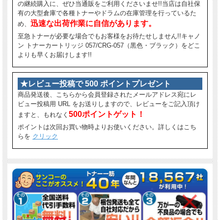
の継続購入に、ぜひ当通販をご利用くださいませ!!当店は自社保
有の大型倉庫で各種トナーやドラムの在庫管理を行っているた
迅速な出荷作業に自信があります。
め、
至急トナーが必要な場合でもお客様をお待たせしません!!キャノ
ン トナーカートリッジ 057/CRG-057（黒色・ブラック）をどこ
よりも早くお届けします!!
★レビュー投稿で 500 ポイントプレゼント
商品発送後、こちらから会員登録されたメールアドレス宛にレ
ビュー投稿用 URL をお送りしますので、レビューをご記入頂け
500ポイントゲット！
ますと、もれなく
ポイントは次回お買い物時よりお使いください。詳しくはこち
らを
クリック