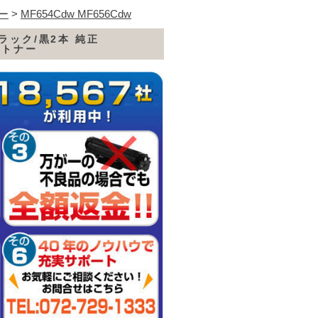
ナー
>
MF654Cdw MF656Cdw
ブラック/黒2本 純正
 用トナー