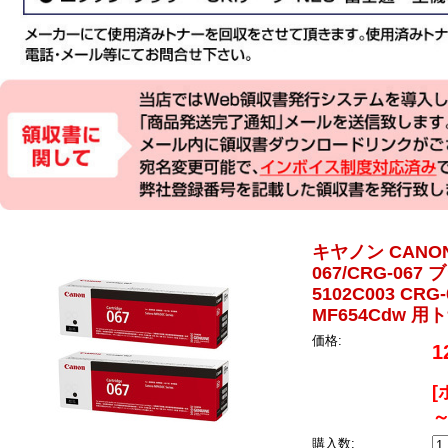
キヤノン CAN
067/CRG-067
5102C003 CRG
MF654Cdw 用
価格:
1
[
～
購入数: