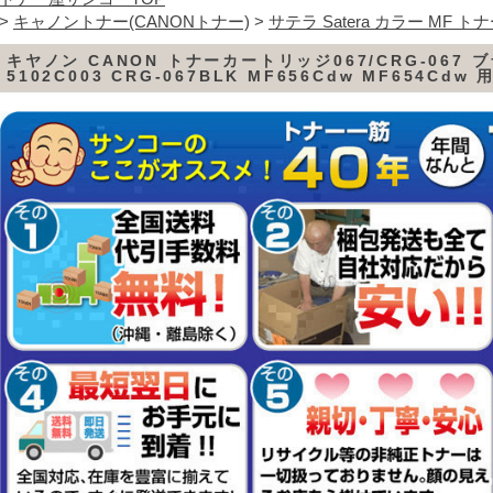
>
キャノントナー(CANONトナー)
>
サテラ Satera カラー MF ト
キヤノン CANON トナーカートリッジ067/CRG-067 
5102C003 CRG-067BLK MF656Cdw MF654Cdw