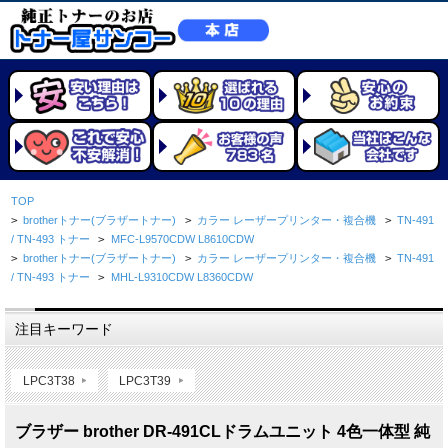
TOP
>
brotherトナー(ブラザートナー)
>
カラー レーザープリンター・複合機
>
TN-491
/ TN-493 トナー
>
MFC-L9570CDW L8610CDW
>
brotherトナー(ブラザートナー)
>
カラー レーザープリンター・複合機
>
TN-491
/ TN-493 トナー
>
MHL-L9310CDW L8360CDW
注目キーワード
LPC3T38
LPC3T39
ブラザー brother DR-491CLドラムユニット 4色一体型 純