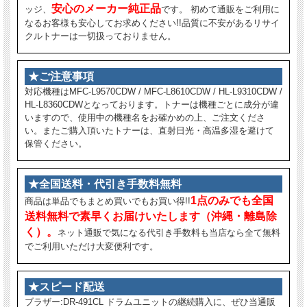
安心のメーカー純正品
ッジ、
です。 初めて通販をご利用に
なるお客様も安心してお求めください!!品質に不安があるリサイ
クルトナーは一切扱っておりません。
★ご注意事項
対応機種はMFC-L9570CDW / MFC-L8610CDW / HL-L9310CDW /
HL-L8360CDWとなっております。トナーは機種ごとに成分が違
いますので、使用中の機種名をお確かめの上、ご注文くださ
い。またご購入頂いたトナーは、直射日光・高温多湿を避けて
保管ください。
★全国送料・代引き手数料無料
1点のみでも全国
商品は単品でもまとめ買いでもお買い得!!
送料無料で素早くお届けいたします（沖縄・離島除
く）。
ネット通販で気になる代引き手数料も当店なら全て無料
でご利用いただけ大変便利です。
★スピード配送
ブラザー:DR-491CL ドラムユニットの継続購入に、ぜひ当通販