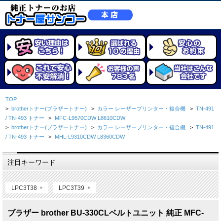
TOP
>
brotherトナー(ブラザートナー)
>
カラー レーザープリンター・複合機
>
TN-491
/ TN-493 トナー
>
MFC-L9570CDW L8610CDW
>
brotherトナー(ブラザートナー)
>
カラー レーザープリンター・複合機
>
TN-491
/ TN-493 トナー
>
MHL-L9310CDW L8360CDW
注目キーワード
LPC3T38
LPC3T39
ブラザー brother BU-330CLベルトユニット 純正 MFC-