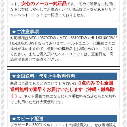
安心のメーカー純正品
ット、
です。 初めて通販をご利用に
なるお客様も安心してお求めください!!品質に不安があるリサイ
クルベルトユニットは一切扱っておりません。
★ご注意事項
対応機種はMFC-L9570CDW / MFC-L8610CDW / HL-L9310CDW /
HL-L8360CDWとなっております。ベルトユニットは機種ごとに
成分が違いますので、使用中の機種名をお確かめの上、ご注文
ください。またご購入頂いたベルトユニットは、直射日光・高
温多湿を避けて保管ください。
★全国送料・代引き手数料無料
1点のみでも全国
商品は単品でもまとめ買いでもお買い得!!
送料無料で素早くお届けいたします（沖縄・離島除
く）。
ネット通販で気になる代引き手数料も当店なら全て無料
でご利用いただけ大変便利です。
★スピード配送
ブラザー:BU-330CLベルトユニットの継続購入に、ぜひ当通販を