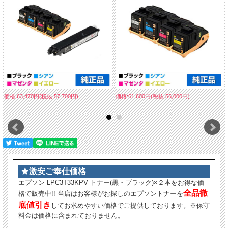
価格:63,470円(税抜 57,700円)
価格:61,600円(税抜 56,000円)
★激安ご奉仕価格
エプソン LPC3T33KPV トナー(黒・ブラック)×２本をお得な価
全品徹
格で販売中!! 当店はお客様がお探しのエプソントナーを
底値引き
してお求めやすい価格でご提供しております。※保守
料金は価格に含まれておりません。