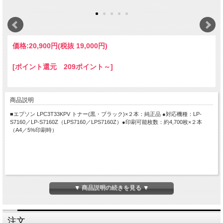
価格:
20,900円
(税抜 19,000円)
[ポイント還元 209ポイント～]
商品説明
■エプソン LPC3T33KPV トナー(黒・ブラック)×２本：純正品 ●対応機種：LP-
S7160／LP-S7160Z（LPS7160／LPS7160Z）●印刷可能枚数：約4,700枚×２本
（A4／5%印刷時）
▼ 商品説明の続きを見る ▼
注文