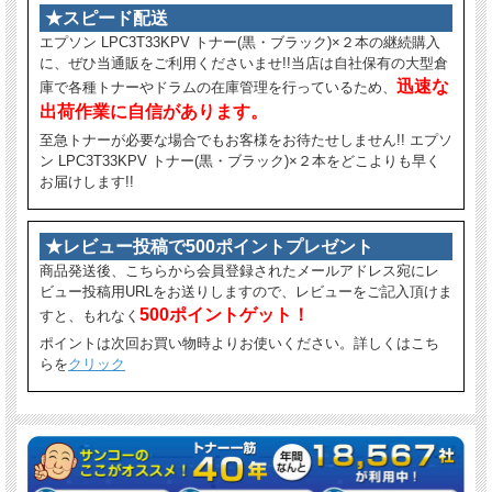
★スピード配送
エプソン LPC3T33KPV トナー(黒・ブラック)×２本の継続購入
に、ぜひ当通販をご利用くださいませ!!当店は自社保有の大型倉
迅速な
庫で各種トナーやドラムの在庫管理を行っているため、
出荷作業に自信があります。
至急トナーが必要な場合でもお客様をお待たせしません!! エプソ
ン LPC3T33KPV トナー(黒・ブラック)×２本をどこよりも早く
お届けします!!
★レビュー投稿で500ポイントプレゼント
商品発送後、こちらから会員登録されたメールアドレス宛にレ
ビュー投稿用URLをお送りしますので、レビューをご記入頂けま
500ポイントゲット！
すと、もれなく
ポイントは次回お買い物時よりお使いください。詳しくはこち
らを
クリック