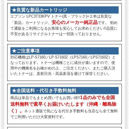
★良質な新品カートリッジ
エプソン LPC3T33KPV トナー(黒・ブラック)×２本は良質な
安心のメーカー純正品
「新品」カートリッジ、
です。 初め
て通販をご利用になるお客様も安心してお求めください!!品質に
不安があるリサイクルトナーは一切扱っておりません。
★ご注意事項
対応機種はLP-S7160／LP-S7160Z（LPS7160／LPS7160Z）と
なっております。トナーは機種ごとに成分が違いますので、使
用中の機種名をお確かめの上、ご注文ください。またご購入頂
いたトナーは、直射日光・高温多湿を避けて保管ください。
★全国送料・代引き手数料無料
1点のみでも全国
商品は単品でもまとめ買いでもお買い得!!
送料無料で素早くお届けいたします（沖縄・離島除
く）。
ネット通販で気になる代引き手数料も当店なら全て無料
でご利用いただけ大変便利です。