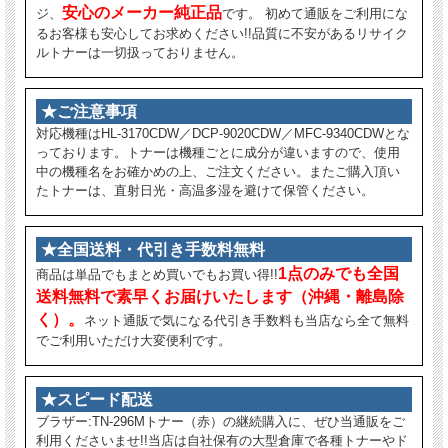
安心のメーカー純正品
ジ、
です。 初めて通販をご利用にな
るお客様も安心してお求めください!!品質に不安があるリサイク
ルトナーは一切扱っておりません。
★ご注意事項
対応機種はHL-3170CDW／DCP-9020CDW／MFC-9340CDWとな
っております。トナーは機種ごとに成分が違いますので、使用
中の機種名をお確かめの上、ご注文ください。またご購入頂い
たトナーは、直射日光・高温多湿を避けて保管ください。
★全国送料・代引き手数料無料
1点のみでも全国
商品は単品でもまとめ買いでもお買い得!!
送料無料で素早くお届けいたします（沖縄・離島除
く）。
ネット通販で気になる代引き手数料も当店なら全て無料
でご利用いただけ大変便利です。
★スピード配送
ブラザー:TN-296Mトナー（赤）の継続購入に、ぜひ当通販をご
利用くださいませ!!当店は自社保有の大型倉庫で各種トナーやド