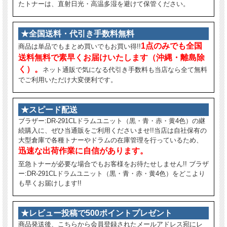
たトナーは、直射日光・高温多湿を避けて保管ください。
★全国送料・代引き手数料無料
1点のみでも全国
商品は単品でもまとめ買いでもお買い得!!
送料無料で素早くお届けいたします（沖縄・離島除
く）。
ネット通販で気になる代引き手数料も当店なら全て無料
でご利用いただけ大変便利です。
★スピード配送
ブラザー:DR-291CLドラムユニット（黒・青・赤・黄4色）の継
続購入に、ぜひ当通販をご利用くださいませ!!当店は自社保有の
大型倉庫で各種トナーやドラムの在庫管理を行っているため、
迅速な出荷作業に自信があります。
至急トナーが必要な場合でもお客様をお待たせしません!! ブラザ
ー:DR-291CLドラムユニット（黒・青・赤・黄4色）をどこより
も早くお届けします!!
★レビュー投稿で500ポイントプレゼント
商品発送後、こちらから会員登録されたメールアドレス宛にレ