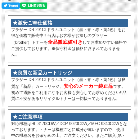
★激安ご奉仕価格
ブラザー:DR-291CLドラムユニット（黒・青・赤・黄4色）をお
得な価格で販売中!! 当店はお客様がお探しのブラザー
全品徹底値引き
（brother）トナーを
してお求めやすい価格で
ご提供しております。※保守料金は価格に含まれておりませ
ん。
★良質な新品カートリッジ
ブラザー:DR-291CLドラムユニット（黒・青・赤・黄4色）は良
安心のメーカー純正品
質な「新品」カートリッジ、
です。
初めて通販をご利用になるお客様も安心してお求めください!!品
質に不安があるリサイクルトナーは一切扱っておりません。
★ご注意事項
対応機種はHL-3170CDW／DCP-9020CDW／MFC-9340CDWとな
っております。トナーは機種ごとに成分が違いますので、使用
中の機種名をお確かめの上、ご注文ください。またご購入頂い