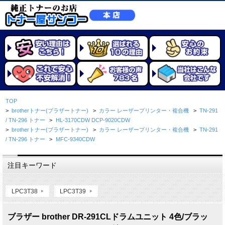
TOP
>
brotherトナー(ブラザートナー)
>
カラー レーザープリンター・複合機
>
TN-291
/ TN-296 トナー
>
HL-3170CDW DCP-9020CDW
>
brotherトナー(ブラザートナー)
>
カラー レーザープリンター・複合機
>
TN-291
/ TN-296 トナー
>
MFC-9340CDW
注目キーワード
LPC3T38
LPC3T39
ブラザー brother DR-291CLドラムユニット 4色/ブラッ