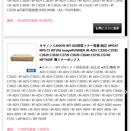
/ iR-ADV C3830 / iR-ADV C3835 / iR-ADV C3922 / iR-ADV C3926 / iR-ADV C3930
/ iR-ADV C3935 / iR C3020 / iR C3025 / iR C3120 / iR C3125 / iR C3222 / iR
C3226 ●印刷可能枚数:約80,000枚（A4／5%印刷時）
価格： 39,600円(税抜 36,000円)
キヤノン CANON WT-202回収トナー容器 純正 NPG67
NPG71 WT202 imageRUNNER iR-ADV C3320 C3330
C3520 C3530 C3720 C5535 C5540 C5735 C5740
MF7625F 廃トナーボックス
■キヤノン WT-202トナー回収容器: 純正品 ●対応機種:iR-
ADV C3320 / iR-ADV C3325 / iR-ADV C3330 / iR-ADV
C3520 / iR-ADV C3525 / iR-ADV C3530 / iR-ADV C3720 / iR-ADV C3725 / iR-ADV
C3730 / iR-ADV C3822 / iR-ADV C3826 / iR-ADV C3830 / iR-ADV C3835 / iR-ADV
C3922 / iR-ADV C3926 / iR-ADV C3930 / iR-ADV C3935 / iR C3020 / iR C3025 /
iR C3120 / iR C3125 / iR C3222 / iR C3226 / iR C3322 / iR C3326 / iR-ADV C5560
/ iR-ADV C5550 / iR-ADV C5540 / iR-ADV C5535 / iR-ADV C5760 / iR-ADV C5750
/ iR-ADV C5740 / iR-ADV C5735 / iR-ADV C5870 / iR-ADV C5860 / iR-ADV C5850
/ iR-ADV C5840 / iR-ADV 6870 series / iR-ADV 6860 series / iR-ADV 6000 series
/ iR-ADV 4945 / iR-ADV 4935 / iR-ADV 4925 / iR-ADV 4845 / iR-ADV 4835 / iR-
ADV 4825 / iR 2945 / iR 2935 / iR 2930 / iR 2925 / iR 2745 / iR 2735 / iR 2730 / iR
2725 / LBP961Ci / MF7625F
価格： 7,700円(税抜 7,000円)