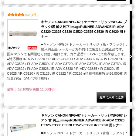
5.0 (1件)
キヤノン CANON NPG-67トナーカートリッジ/NPG67 ブ
ラック/黒 輸入純正 imageRUNNER ADVANCE iR-ADV
C3320 C3325 C3330 C3520 C3525 C3530 iR C3020 用ト
ナー
■キャノン NPG67 トナーカートリッジ（黒・ブラック）:
輸入純正品 メーカーが海外向けに製造した純正品です。
国内マシンでも問題なくお使い頂けます。海外品番C-EXV49にて出荷致します。
●対応機種:iR-ADV C3320 / iR-ADV C3325 / iR-ADV C3330 / iR-ADV C3520 / iR-
ADV C3525 / iR-ADV C3530 / IR ADV C3720 / IR ADV C3725 / IR ADV C3730 / iR-
ADV C3822 / iR-ADV C3826 / iR-ADV C3830 / iR-ADV C3835 / iR C3020 / iR
C3025 / iR C3120 / iR C3125 / iR C3222 / iR C3226 ●印刷可能枚数:約36,000枚 内
容量790g （A4／5%印刷時）
価格： 12,100円(税抜 11,000円)
キヤノン CANON NPG-67トナーカートリッジ/NPG67 シ
アン/青 純正 imageRUNNER ADVANCE iR-ADV C3320
C3325 C3330 C3520 C3525 C3530 iR C3020 用トナー
■キャノン NPG67 トナーカートリッジ（青色・シアン）: