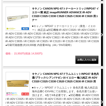
キヤノン CANON NPG-67トナーカートリッジ/NPG67 イ
エロー/黄 純正 imageRUNNER ADVANCE iR-ADV
C3320 C3325 C3330 C3520 C3525 C3530 iR C3020 用ト
ナー
■キャノン NPG67 トナーカートリッジ（黄色・イエロ
ー）:純正品 ●対応機種:iR-ADV C3320 / iR-ADV C3325 /
iR-ADV C3330 / iR-ADV C3520 / iR-ADV C3525 / iR-ADV C3530 / IR ADV C3720 /
IR ADV C3725 / IR ADV C3730 / iR-ADV C3822 / iR-ADV C3826 / iR-ADV C3830 /
iR-ADV C3835 / iR C3020 / iR C3025 / iR C3120 / iR C3125 / iR C3222 / iR C3226
●印刷可能枚数:約19,000枚 内容量463g（A4／5%印刷時）
価格： 15,950円(税抜 14,500円)
キヤノン CANON NPG-67ドラムユニット/NPG67 各色共
通/ブラック/シアン/マゼンタ/イエロー 輸入純正 iR-ADV
C3320 C3325 C3330 C3520 C3525 C3530 iR C3020 用
■キャノン NPG67 ドラムユニット 各色共通: 輸入純正品
海外品番C-EXV49にて出荷致します。各色共通でお使い
頂けます。4色で4本必要です。●対応機種: iR-ADV C3320
/ iR-ADV C3325 / iR-ADV C3330 / iR-ADV C3520 / iR-ADV C3525 / iR-ADV C3530
/ IR ADV C3720 / IR ADV C3725 / IR ADV C3730 / iR-ADV C3822 / iR-ADV C3826