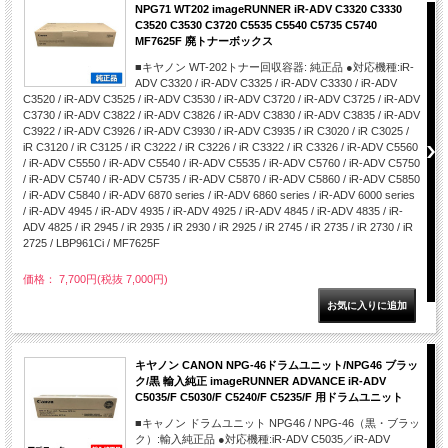
NPG71 WT202 imageRUNNER iR-ADV C3320 C3330
C3520 C3530 C3720 C5535 C5540 C5735 C5740
MF7625F 廃トナーボックス
■キヤノン WT-202トナー回収容器: 純正品 ●対応機種:iR-
ADV C3320 / iR-ADV C3325 / iR-ADV C3330 / iR-ADV
C3520 / iR-ADV C3525 / iR-ADV C3530 / iR-ADV C3720 / iR-ADV C3725 / iR-ADV
C3730 / iR-ADV C3822 / iR-ADV C3826 / iR-ADV C3830 / iR-ADV C3835 / iR-ADV
C3922 / iR-ADV C3926 / iR-ADV C3930 / iR-ADV C3935 / iR C3020 / iR C3025 /
iR C3120 / iR C3125 / iR C3222 / iR C3226 / iR C3322 / iR C3326 / iR-ADV C5560
/ iR-ADV C5550 / iR-ADV C5540 / iR-ADV C5535 / iR-ADV C5760 / iR-ADV C5750
/ iR-ADV C5740 / iR-ADV C5735 / iR-ADV C5870 / iR-ADV C5860 / iR-ADV C5850
/ iR-ADV C5840 / iR-ADV 6870 series / iR-ADV 6860 series / iR-ADV 6000 series
/ iR-ADV 4945 / iR-ADV 4935 / iR-ADV 4925 / iR-ADV 4845 / iR-ADV 4835 / iR-
ADV 4825 / iR 2945 / iR 2935 / iR 2930 / iR 2925 / iR 2745 / iR 2735 / iR 2730 / iR
2725 / LBP961Ci / MF7625F
価格： 7,700円(税抜 7,000円)
キヤノン CANON NPG-46ドラムユニット/NPG46 ブラッ
ク/黒 輸入純正 imageRUNNER ADVANCE iR-ADV
C5035/F C5030/F C5240/F C5235/F 用ドラムユニット
■キャノン ドラムユニット NPG46 / NPG-46（黒・ブラッ
ク）:輸入純正品 ●対応機種:iR-ADV C5035／iR-ADV