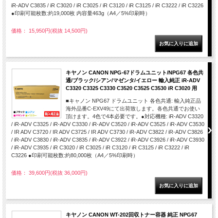
iR-ADV C3835 / iR C3020 / iR C3025 / iR C3120 / iR C3125 / iR C3222 / iR C3226
●印刷可能枚数:約19,000枚 内容量463g（A4／5%印刷時）
価格： 15,950円(税抜 14,500円)
キヤノン CANON NPG-67ドラムユニット/NPG67 各色共
通/ブラック/シアン/マゼンタ/イエロー 輸入純正 iR-ADV
C3320 C3325 C3330 C3520 C3525 C3530 iR C3020 用
■キャノン NPG67 ドラムユニット 各色共通: 輸入純正品
海外品番C-EXV49にて出荷致します。各色共通でお使い
頂けます。4色で4本必要です。●対応機種: iR-ADV C3320
/ iR-ADV C3325 / iR-ADV C3330 / iR-ADV C3520 / iR-ADV C3525 / iR-ADV C3530
/ IR ADV C3720 / IR ADV C3725 / IR ADV C3730 / iR-ADV C3822 / iR-ADV C3826
/ iR-ADV C3830 / iR-ADV C3835 / iR-ADV C3922 / iR-ADV C3926 / iR-ADV C3930
/ iR-ADV C3935 / iR C3020 / iR C3025 / iR C3120 / iR C3125 / iR C3222 / iR
C3226 ●印刷可能枚数:約80,000枚（A4／5%印刷時）
価格： 39,600円(税抜 36,000円)
キヤノン CANON WT-202回収トナー容器 純正 NPG67