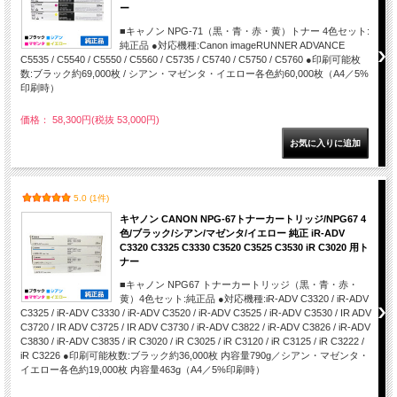
ー
■キャノン NPG-71（黒・青・赤・黄）トナー 4色セット:
純正品 ●対応機種:Canon imageRUNNER ADVANCE
C5535 / C5540 / C5550 / C5560 / C5735 / C5740 / C5750 / C5760 ●印刷可能枚
数:ブラック約69,000枚 / シアン・マゼンタ・イエロー各色約60,000枚（A4／5%
印刷時）
価格： 58,300円(税抜 53,000円)
5.0 (1件)
キヤノン CANON NPG-67トナーカートリッジ/NPG67 4
色/ブラック/シアン/マゼンタ/イエロー 純正 iR-ADV
C3320 C3325 C3330 C3520 C3525 C3530 iR C3020 用ト
ナー
■キャノン NPG67 トナーカートリッジ（黒・青・赤・
黄）4色セット:純正品 ●対応機種:iR-ADV C3320 / iR-ADV
C3325 / iR-ADV C3330 / iR-ADV C3520 / iR-ADV C3525 / iR-ADV C3530 / IR ADV
C3720 / IR ADV C3725 / IR ADV C3730 / iR-ADV C3822 / iR-ADV C3826 / iR-ADV
C3830 / iR-ADV C3835 / iR C3020 / iR C3025 / iR C3120 / iR C3125 / iR C3222 /
iR C3226 ●印刷可能枚数:ブラック約36,000枚 内容量790g／シアン・マゼンタ・
イエロー各色約19,000枚 内容量463g（A4／5%印刷時）