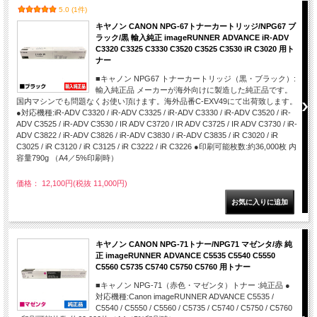
5.0 (1件)
キヤノン CANON NPG-67トナーカートリッジ/NPG67 ブ
ラック/黒 輸入純正 imageRUNNER ADVANCE iR-ADV
C3320 C3325 C3330 C3520 C3525 C3530 iR C3020 用ト
ナー
■キャノン NPG67 トナーカートリッジ（黒・ブラック）:
輸入純正品 メーカーが海外向けに製造した純正品です。
国内マシンでも問題なくお使い頂けます。海外品番C-EXV49にて出荷致します。
●対応機種:iR-ADV C3320 / iR-ADV C3325 / iR-ADV C3330 / iR-ADV C3520 / iR-
ADV C3525 / iR-ADV C3530 / IR ADV C3720 / IR ADV C3725 / IR ADV C3730 / iR-
ADV C3822 / iR-ADV C3826 / iR-ADV C3830 / iR-ADV C3835 / iR C3020 / iR
C3025 / iR C3120 / iR C3125 / iR C3222 / iR C3226 ●印刷可能枚数:約36,000枚 内
容量790g （A4／5%印刷時）
価格： 12,100円(税抜 11,000円)
キヤノン CANON NPG-71トナー/NPG71 マゼンタ/赤 純
正 imageRUNNER ADVANCE C5535 C5540 C5550
C5560 C5735 C5740 C5750 C5760 用トナー
■キャノン NPG-71（赤色・マゼンタ）トナー :純正品 ●
対応機種:Canon imageRUNNER ADVANCE C5535 /
C5540 / C5550 / C5560 / C5735 / C5740 / C5750 / C5760