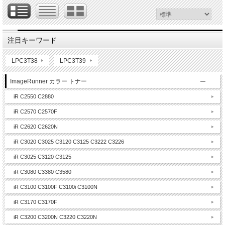
注目キーワード
LPC3T38
LPC3T39
ImageRunner カラー トナー
iR C2550 C2880
iR C2570 C2570F
iR C2620 C2620N
iR C3020 C3025 C3120 C3125 C3222 C3226
iR C3025 C3120 C3125
iR C3080 C3380 C3580
iR C3100 C3100F C3100i C3100N
iR C3170 C3170F
iR C3200 C3200N C3220 C3220N