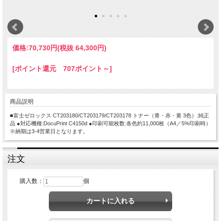
価格:
70,730円
(税抜 64,300円)
[ポイント還元 707ポイント～]
商品説明
■富士ゼロックス CT203180/CT203179/CT203178 トナー（青・赤・黄 3色）:純正
品 ●対応機種:DocuPrint C4150d ●印刷可能枚数:各色約11,000枚（A4／5%印刷時）
※納期は3-4営業日となります。
注文
購入数：
個