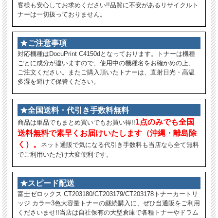
客様も安心してお求めください!!品質に不安があるリサイクルト
ナーは一切扱っておりません。
★ご注意事項
対応機種はDocuPrint C4150dとなっております。トナーは機種
ごとに成分が違いますので、使用中の機種名をお確かめの上、
ご注文ください。またご購入頂いたトナーは、直射日光・高温
多湿を避けて保管ください。
★全国送料・代引き手数料無料
1点のみでも全国
商品は単品でもまとめ買いでもお買い得!!
送料無料で素早くお届けいたします（沖縄・離島除
く）。
ネット通販で気になる代引き手数料も当店なら全て無料
でご利用いただけ大変便利です。
★スピード配送
富士ゼロックス CT203180/CT203179/CT203178トナーカートリ
ッジ カラー3色大容量トナーの継続購入に、ぜひ当通販をご利用
くださいませ!!当店は自社保有の大型倉庫で各種トナーやドラム