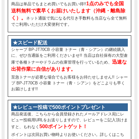
1点のみでも全国
商品は単品でもまとめ買いでもお買い得!!
送料無料で素早くお届けいたします（沖縄・離島除
く）。
ネット通販で気になる代引き手数料も当店なら全て無料
でご利用いただけ大変便利です。
★スピード配送
シャープ BP-JT70CB 小容量 トナー（青・シアン）の継続購入
に、ぜひ当通販をご利用くださいませ!! 当店は自社保有の大型倉
迅速な
庫で各種トナーやドラムの在庫管理を行っているため、
出荷作業に自信があります。
至急トナーが必要な場合でもお客様をお待たせしません!! シャー
プ BP-JT70CB 小容量 トナー（青・シアン）をどこよりも早く
お届けします!!
★レビュー投稿で500ポイントプレゼント
商品発送後、こちらから会員登録されたメールアドレス宛にレ
ビュー投稿用URLをお送りしますので、レビューをご記入頂けま
500ポイントゲット！
すと、もれなく
ポイントは次回お買い物時よりお使いください。詳しくはこち