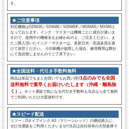
す。
★ご注意事項
対応機種はSD5630／SD5680／SD5680F／MD5650／MX565と
なっております。インク・マスターは機種ごとに成分が違いま
すので、使用中の機種名をお確かめの上、ご注文ください。ま
たご購入頂いたインク・マスターは、直射日光・高温多湿を避
けて保管ください。 ※印刷機が故障した場合、修理費用は弊社
にて負担致しませんのでご了承下さい。
★全国送料・代引き手数料無料
1点のみでも全国
商品は単品でもまとめ買いでもお買い得!!
送料無料で素早くお届けいたします（沖縄・離島除
く）。
ネット通販で気になる代引き手数料も当店なら全て無料
でご利用いただけ大変便利です。
★スピード配送
リソー：Dタイプインク A3（マリーンレッド）の継続購入に、
ぜひ当通販をご利用くださいませ!!当店は自社保有の大型倉庫で