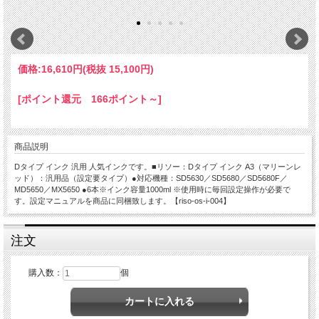
価格:
16,610円
(税抜 15,100円)
[ポイント還元 166ポイント～]
商品説明
Dタイプ インク 汎用 人気インクです。■リソー：Dタイプ インク A3（マリーンレ
ッド）：汎用品（設定要タイプ）●対応機種：SD5630／SD5680／SD5680F／
MD5650／MX5650 ●6本※インク容量1000ml ※使用時に毎回設定操作が必要で
す。設定マニュアルを商品に同梱致します。【riso-os-i-004】
注文
購入数：
個