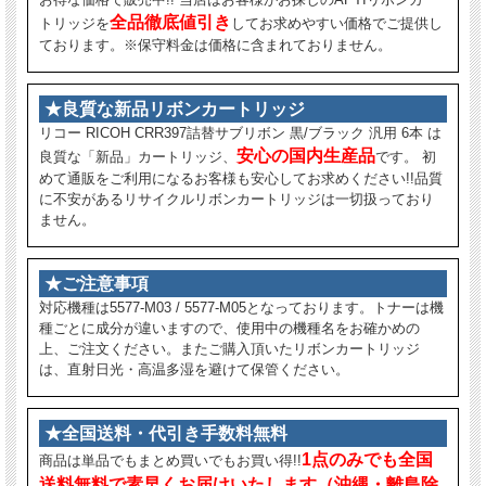
全品徹底値引き
トリッジを
してお求めやすい価格でご提供し
ております。※保守料金は価格に含まれておりません。
★良質な新品リボンカートリッジ
リコー RICOH CRR397詰替サブリボン 黒/ブラック 汎用 6本 は
安心の国内生産品
良質な「新品」カートリッジ、
です。 初
めて通販をご利用になるお客様も安心してお求めください!!品質
に不安があるリサイクルリボンカートリッジは一切扱っており
ません。
★ご注意事項
対応機種は5577-M03 / 5577-M05となっております。トナーは機
種ごとに成分が違いますので、使用中の機種名をお確かめの
上、ご注文ください。またご購入頂いたリボンカートリッジ
は、直射日光・高温多湿を避けて保管ください。
★全国送料・代引き手数料無料
1点のみでも全国
商品は単品でもまとめ買いでもお買い得!!
送料無料で素早くお届けいたします（沖縄・離島除