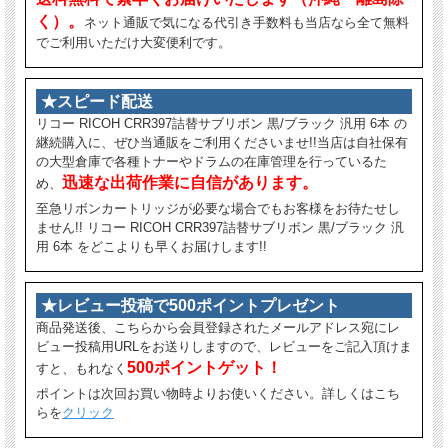
く）。
ネット通販で気になる代引き手数料も当店なら全て無料
でご利用いただけ大変便利です。
★スピード配送
リコー RICOH CRR397詰替サブリボン 黒/ブラック 汎用 6本 の
継続購入に、ぜひ当通販をご利用くださいませ!!当店は自社保有
の大型倉庫で各種トナーやドラムの在庫管理を行っているた
迅速な出荷作業に自信があります。
め、
至急リボンカートリッジが必要な場合でもお客様をお待たせし
ません!! リコー RICOH CRR397詰替サブリボン 黒/ブラック 汎
用 6本 をどこよりも早くお届けします!!
★レビュー投稿で500ポイントプレゼント
商品発送後、こちらから会員登録されたメールアドレス宛にレ
ビュー投稿用URLをお送りしますので、レビューをご記入頂けま
500ポイントゲット！
すと、もれなく
ポイントは次回お買い物時よりお使いください。詳しくはこち
らを
クリック