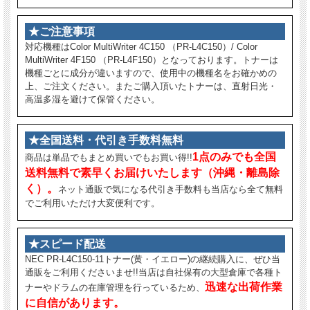
★ご注意事項
対応機種はColor MultiWriter 4C150 （PR-L4C150）/ Color
MultiWriter 4F150 （PR-L4F150）となっております。トナーは
機種ごとに成分が違いますので、使用中の機種名をお確かめの
上、ご注文ください。またご購入頂いたトナーは、直射日光・
高温多湿を避けて保管ください。
★全国送料・代引き手数料無料
1点のみでも全国
商品は単品でもまとめ買いでもお買い得!!
送料無料で素早くお届けいたします（沖縄・離島除
く）。
ネット通販で気になる代引き手数料も当店なら全て無料
でご利用いただけ大変便利です。
★スピード配送
NEC PR-L4C150-11トナー(黄・イエロー)の継続購入に、ぜひ当
通販をご利用くださいませ!!当店は自社保有の大型倉庫で各種ト
迅速な出荷作業
ナーやドラムの在庫管理を行っているため、
に自信があります。