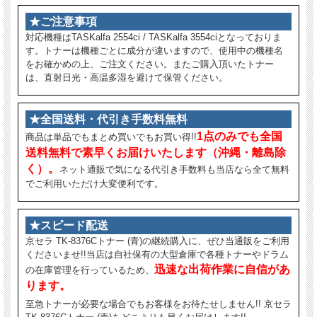
★ご注意事項
対応機種はTASKalfa 2554ci / TASKalfa 3554ciとなっておりま
す。トナーは機種ごとに成分が違いますので、使用中の機種名
をお確かめの上、ご注文ください。またご購入頂いたトナー
は、直射日光・高温多湿を避けて保管ください。
★全国送料・代引き手数料無料
1点のみでも全国
商品は単品でもまとめ買いでもお買い得!!
送料無料で素早くお届けいたします（沖縄・離島除
く）。
ネット通販で気になる代引き手数料も当店なら全て無料
でご利用いただけ大変便利です。
★スピード配送
京セラ TK-8376Cトナー (青)の継続購入に、ぜひ当通販をご利用
くださいませ!!当店は自社保有の大型倉庫で各種トナーやドラム
迅速な出荷作業に自信があ
の在庫管理を行っているため、
ります。
至急トナーが必要な場合でもお客様をお待たせしません!! 京セラ