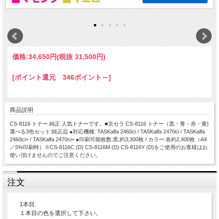
価格:
34,650円
(税抜 31,500円)
[ポイント還元 346ポイント～]
商品説明
CS-8116 トナー 純正 人気トナーです。■京セラ CS-8116 トナー（黒・青・赤・黄)
選べる3色セット:純正品 ●対応機種: TASKalfa 2460ci / TASKalfa 2470ci / TASKalfa
2460ci+ / TASKalfa 2470ci+ ●印刷可能枚数:黒:約3,300枚 / カラー:各約2,400枚（A4
／5%印刷時）※CS-8116C (D) CS-8116M (D) CS-8116Y (D)をご使用のお客様はお
使い頂けませんのでご注意ください。
注文
1本目:
１本目の色を選択して下さい。