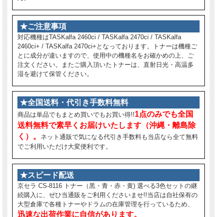
★ご注意事項
対応機種はTASKalfa 2460ci / TASKalfa 2470ci / TASKalfa
2460ci+ / TASKalfa 2470ci+となっております。トナーは機種ご
とに成分が違いますので、使用中の機種名をお確かめの上、ご
注文ください。またご購入頂いたトナーは、直射日光・高温多
湿を避けて保管ください。
★全国送料・代引き手数料無料
1点のみでも全国
商品は単品でもまとめ買いでもお買い得!!
送料無料で素早くお届けいたします（沖縄・離島除
く）。
ネット通販で気になる代引き手数料も当店なら全て無料
でご利用いただけ大変便利です。
★スピード配送
京セラ CS-8116 トナー（黒・青・赤・黄) 選べる3色セットの継
続購入に、ぜひ当通販をご利用くださいませ!!当店は自社保有の
大型倉庫で各種トナーやドラムの在庫管理を行っているため、
迅速な出荷作業に自信があります。