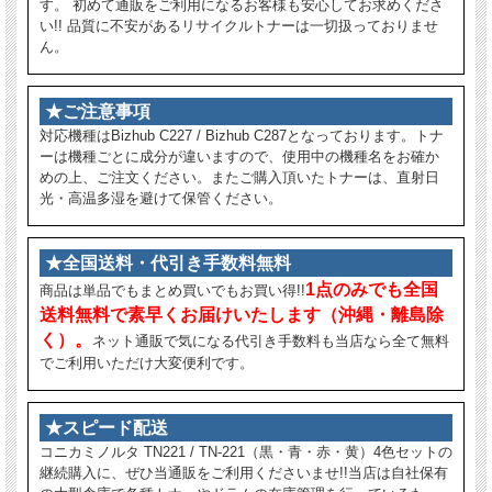
す。 初めて通販をご利用になるお客様も安心してお求めくださ
い!! 品質に不安があるリサイクルトナーは一切扱っておりませ
ん。
★ご注意事項
対応機種はBizhub C227 / Bizhub C287となっております。トナ
ーは機種ごとに成分が違いますので、使用中の機種名をお確か
めの上、ご注文ください。またご購入頂いたトナーは、直射日
光・高温多湿を避けて保管ください。
★全国送料・代引き手数料無料
1点のみでも全国
商品は単品でもまとめ買いでもお買い得!!
送料無料で素早くお届けいたします（沖縄・離島除
く）。
ネット通販で気になる代引き手数料も当店なら全て無料
でご利用いただけ大変便利です。
★スピード配送
コニカミノルタ TN221 / TN-221（黒・青・赤・黄）4色セットの
継続購入に、ぜひ当通販をご利用くださいませ!!当店は自社保有