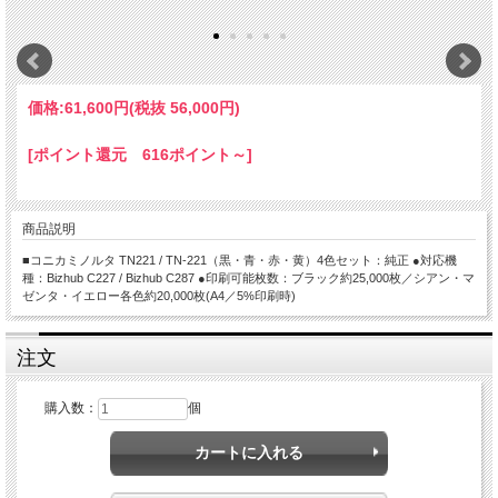
価格:
61,600円
(税抜 56,000円)
[ポイント還元 616ポイント～]
商品説明
■コニカミノルタ TN221 / TN-221（黒・青・赤・黄）4色セット：純正 ●対応機
種：Bizhub C227 / Bizhub C287 ●印刷可能枚数：ブラック約25,000枚／シアン・マ
ゼンタ・イエロー各色約20,000枚(A4／5%印刷時)
注文
購入数：
個