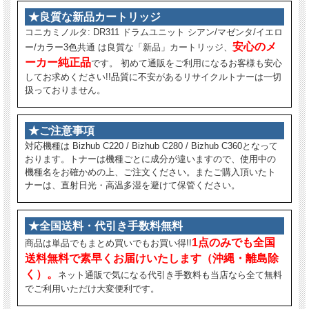
★良質な新品カートリッジ
コニカミノルタ: DR311 ドラムユニット シアン/マゼンタ/イエロ
安心のメ
ー/カラー3色共通 は良質な「新品」カートリッジ、
ーカー純正品
です。 初めて通販をご利用になるお客様も安心
してお求めください!!品質に不安があるリサイクルトナーは一切
扱っておりません。
★ご注意事項
対応機種は Bizhub C220 / Bizhub C280 / Bizhub C360となって
おります。トナーは機種ごとに成分が違いますので、使用中の
機種名をお確かめの上、ご注文ください。またご購入頂いたト
ナーは、直射日光・高温多湿を避けて保管ください。
★全国送料・代引き手数料無料
1点のみでも全国
商品は単品でもまとめ買いでもお買い得!!
送料無料で素早くお届けいたします（沖縄・離島除
く）。
ネット通販で気になる代引き手数料も当店なら全て無料
でご利用いただけ大変便利です。