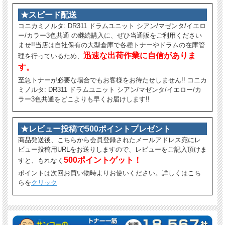
★スピード配送
コニカミノルタ: DR311 ドラムユニット シアン/マゼンタ/イエロ
ー/カラー3色共通 の継続購入に、ぜひ当通販をご利用ください
ませ!!当店は自社保有の大型倉庫で各種トナーやドラムの在庫管
迅速な出荷作業に自信がありま
理を行っているため、
す。
至急トナーが必要な場合でもお客様をお待たせしません!! コニカ
ミノルタ: DR311 ドラムユニット シアン/マゼンタ/イエロー/カ
ラー3色共通をどこよりも早くお届けします!!
★レビュー投稿で500ポイントプレゼント
商品発送後、こちらから会員登録されたメールアドレス宛にレ
ビュー投稿用URLをお送りしますので、レビューをご記入頂けま
500ポイントゲット！
すと、もれなく
ポイントは次回お買い物時よりお使いください。詳しくはこち
らを
クリック