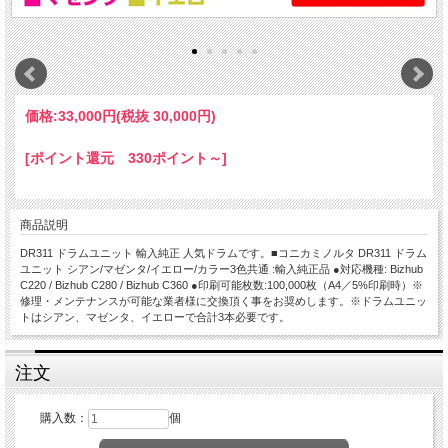
価格:
33,000円
(税抜 30,000円)
[ポイント還元 330ポイント～]
商品説明
DR311 ドラムユニット 輸入純正 人気ドラムです。■コニカミノルタ DR311 ドラム
ユニット シアン/マゼンタ/イエロー/カラー3色共通 :輸入純正品 ●対応機種: Bizhub
C220 / Bizhub C280 / Bizhub C360 ●印刷可能枚数:100,000枚（A4／5%印刷時）※
修理・メンテナンスが可能な業者様に交換頂く事をお奨めします。※ドラムユニッ
トはシアン、マゼンタ、イエローで合計3本必要です。
注文
購入数：
個