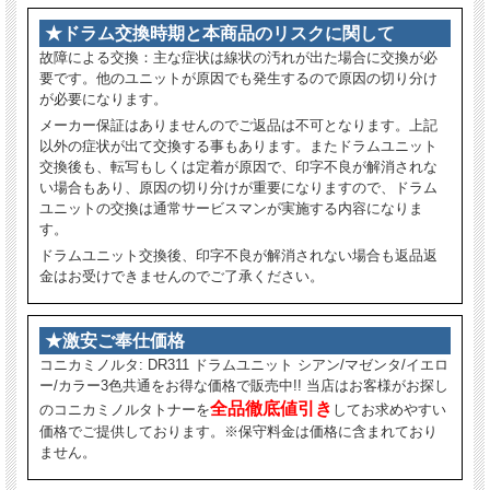
★ドラム交換時期と本商品のリスクに関して
故障による交換：主な症状は線状の汚れが出た場合に交換が必
要です。他のユニットが原因でも発生するので原因の切り分け
が必要になります。
メーカー保証はありませんのでご返品は不可となります。上記
以外の症状が出て交換する事もあります。またドラムユニット
交換後も、転写もしくは定着が原因で、印字不良が解消されな
い場合もあり、原因の切り分けが重要になりますので、ドラム
ユニットの交換は通常サービスマンが実施する内容になりま
す。
ドラムユニット交換後、印字不良が解消されない場合も返品返
金はお受けできませんのでご了承ください。
★激安ご奉仕価格
コニカミノルタ: DR311 ドラムユニット シアン/マゼンタ/イエロ
ー/カラー3色共通をお得な価格で販売中!! 当店はお客様がお探し
全品徹底値引き
のコニカミノルタトナーを
してお求めやすい
価格でご提供しております。※保守料金は価格に含まれており
ません。