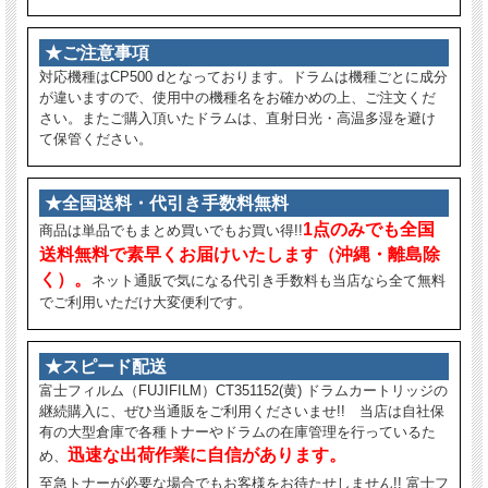
★ご注意事項
対応機種はCP500 dとなっております。ドラムは機種ごとに成分
が違いますので、使用中の機種名をお確かめの上、ご注文くだ
さい。またご購入頂いたドラムは、直射日光・高温多湿を避け
て保管ください。
★全国送料・代引き手数料無料
1点のみでも全国
商品は単品でもまとめ買いでもお買い得!!
送料無料で素早くお届けいたします（沖縄・離島除
く）。
ネット通販で気になる代引き手数料も当店なら全て無料
でご利用いただけ大変便利です。
★スピード配送
富士フィルム（FUJIFILM）CT351152(黄) ドラムカートリッジの
継続購入に、ぜひ当通販をご利用くださいませ!! 当店は自社保
有の大型倉庫で各種トナーやドラムの在庫管理を行っているた
迅速な出荷作業に自信があります。
め、
至急トナーが必要な場合でもお客様をお待たせしません!! 富士フ