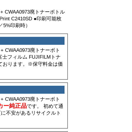
+ CWAA0973廃トナーボトル
 Print C2410SD ●印刷可能枚
A4／5%印刷時）
+ CWAA0973廃トナーボト
フィルム FUJIFILMトナ
ております。※保守料金は価
+ CWAA0973廃トナーボト
カー純正品
です。 初めて通
質に不安があるリサイクルト