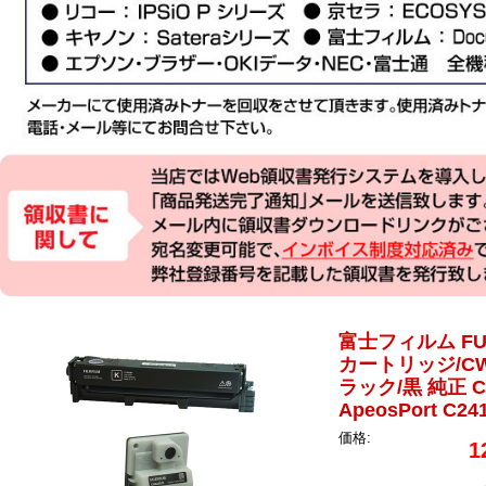
富士フィルム FUJ
カートリッジ/CW
ラック/黒 純正 CT
ApeosPort C
価格:
1