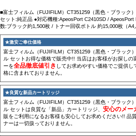
■富士フィルム（FUJIFILM）CT351259（黒色・ブラック）
セット:純正品 ●対応機種:ApeosPort C2410SD / ApeosPort
数:ブラック約1,500枚 / トナー回収ボトル 約15,000枚（
★激安ご奉仕価格
富士フィルム（FUJIFILM）CT351259（黒色・ブラック）
ル セットお得な価格で販売中!! 当店はお客様がお探しの富士
全品徹底値引き
ーを
してお求めやすい価格でご提供し
格に含まれておりません。
★良質な新品カートリッジ
富士フィルム（FUJIFILM）CT351259（黒色・ブラック）
安心のメー
ル セットは良質な「新品」カートリッジ、
販をご利用になるお客様も安心してお求めください!! 品
ナーは一切扱っておりません。