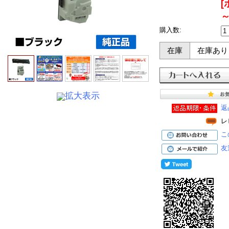
[
～
購入数:
在庫
在庫あり
拡大表示
返
レ
こ
友