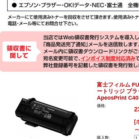
富士フィルム FUJ
ートリッジ ブラック
ApeosPrint C
価格:
2
[
～
購入数: