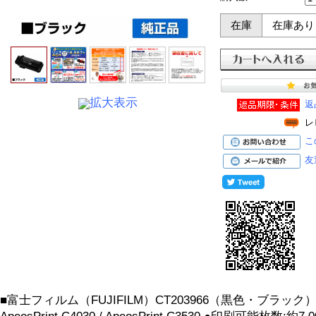
在庫
在庫あり
拡大表示
返
レ
こ
友
■富士フィルム（FUJIFILM）CT203966（黒色・ブラック