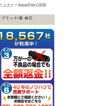
ー トナー
>
ApeosPrint C4030
ジ ブラック/黒 純正