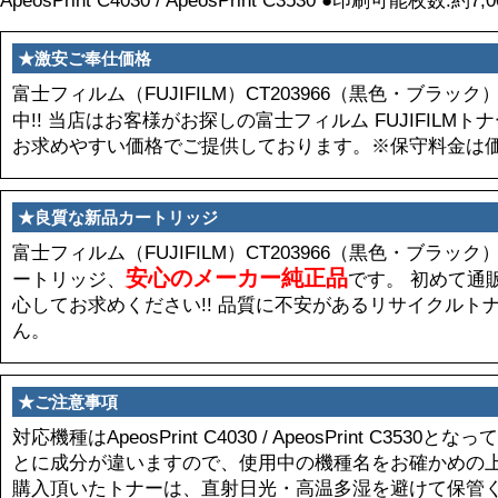
ApeosPrint C4030 / ApeosPrint C3530 ●印刷可能枚数
★激安ご奉仕価格
富士フィルム（FUJIFILM）CT203966（黒色・ブラ
中!! 当店はお客様がお探しの富士フィルム FUJIFILMト
お求めやすい価格でご提供しております。※保守料金は
★良質な新品カートリッジ
富士フィルム（FUJIFILM）CT203966（黒色・ブラ
安心のメーカー純正品
ートリッジ、
です。 初めて通
心してお求めください!! 品質に不安があるリサイクルト
ん。
★ご注意事項
対応機種はApeosPrint C4030 / ApeosPrint C35
とに成分が違いますので、使用中の機種名をお確かめの
購入頂いたトナーは、直射日光・高温多湿を避けて保管