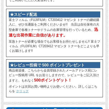
でご利用いただけ大変便利です。
★スピード配送
富士フィルム（FUJIFILM）CT203412 マゼンタ トナーの継続購
入に、ぜひ当通販をご利用くださいませ!! 当店は自社保有の大
迅
型倉庫で各種トナーやドラムの在庫管理を行っているため、
速な出荷作業に自信があります。
至急トナーが必要な場合でもお客様をお待たせしません!! 富士フ
ィルム（FUJIFILM）CT203412 マゼンタ トナーをどこよりも早
くお届けします!!
★レビュー投稿で 500 ポイントプレゼント
商品発送後、こちらから会員登録されたメールアドレス宛にレ
ビュー投稿用 URL をお送りしますので、レビューをご記入頂け
500ポイントゲット！
ますと、もれなく
ポイントは次回お買い物時よりお使いください。詳しくはこち
らを
クリック