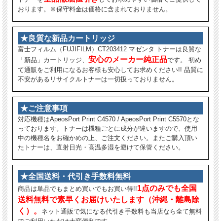
おります。※保守料金は価格に含まれておりません。
★良質な新品カートリッジ
富士フィルム（FUJIFILM）CT203412 マゼンタ トナーは良質な
安心のメーカー純正品
「新品」カートリッジ、
です。 初め
て通販をご利用になるお客様も安心してお求めください!! 品質に
不安があるリサイクルトナーは一切扱っておりません。
★ご注意事項
対応機種はApeosPort Print C4570 / ApeosPort Print C5570とな
っております。トナーは機種ごとに成分が違いますので、使用
中の機種名をお確かめの上、ご注文ください。またご購入頂い
たトナーは、直射日光・高温多湿を避けて保管ください。
★全国送料・代引き手数料無料
1点のみでも全国
商品は単品でもまとめ買いでもお買い得!!
送料無料で素早くお届けいたします（沖縄・離島除
く）。
ネット通販で気になる代引き手数料も当店なら全て無料