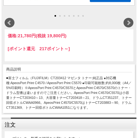
価格:
21,780円
(税抜 19,800円)
[ポイント還元 217ポイント～]
商品説明
■富士フィルム（FUJIFILM）CT203412 マゼンタ トナー:純正品 ●対応機
種:ApeosPort Print C4570 / ApeosPort Print C5570 ●印刷可能枚数:約8,000枚（A4／
5%印刷時）※ApeosPort Print C4570/C5570とApeosPrint C4570/C5570のトナー・
ドラム型番は違いますのでご注意ください。ApeosPort Print C4570/C5570は小容
量トナーCT203410～13、大容量トナーCT203418～21、ドラムCT351237、トナー
回収ボトルCWAA0966。ApeosPrint C4570/C5570はトナーCT203883～90、ドラム
CT351369、トナー回収ボトルCWAA1051になります。
注文