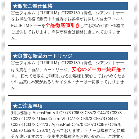
★激安ご奉仕価格
富士フィルム（FUJIFILM）CT203139（青色・シアン）トナー
をお得な価格で販売中!! 当店はお客様がお探しの富士フィルム
全品徹底値引き
FUJIFILMトナーを
してお求めやすい価格で
ご提供しております。※保守料金は価格に含まれておりませ
ん。
★良質な新品カートリッジ
富士フィルム（FUJIFILM）CT203139（青色・シアン）トナー
安心のメーカー純正品
は良質な「新品」カートリッジ、
で
す。 初めて通販をご利用になるお客様も安心してお求めくださ
い!! 品質に不安があるリサイクルトナーは一切扱っておりませ
ん。
★ご注意事項
対応機種は:ApeosPort-VII C7773 C6673 C5573 C4473 C3373
C3372 C2273 / DocuCentre-VII C7773 C6673 C5573 C4473
C3373 C3372 C2273 / ApeosPort C2570 C3070 C3570 C4570
C5570 C6570 C7070となっております。トナーは機種ごとに成
分が違いますので、使用中の機種名をお確かめの上、ご注文く