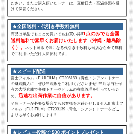
ださい。またご購入頂いたトナーは、直射日光・高温多湿を避
けて保管ください。
★全国送料・代引き手数料無料
1点のみでも全国
商品は単品でもまとめ買いでもお買い得!!
送料無料で素早くお届けいたします（沖縄・離島除
く）。
ネット通販で気になる代引き手数料も当店なら全て無料
でご利用いただけ大変便利です。
★スピード配送
富士フィルム（FUJIFILM）CT203139（青色・シアン）トナー
の継続購入に、ぜひ当通販をご利用くださいませ!!当店は自社保
有の大型倉庫で各種トナーやドラムの在庫管理を行っているた
迅速な出荷作業に自信があります。
め、
至急トナーが必要な場合でもお客様をお待たせしません!! 富士フ
ィルム（FUJIFILM）CT203139（青色・シアン）トナーをどこ
よりも早くお届けします!!
★レビュー投稿で 500 ポイントプレゼント