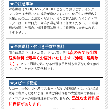
★ご注意事項
対応機種はN500／N550／JP5000となっております。インク・
マスターは機種ごとに成分が違いますので、使用中の機種名を
お確かめの上、ご注文ください。またご購入頂いたインク・マ
スターは、直射日光・高温多湿を避けて保管ください。 ※印刷
機が故障した場合、修理費用は弊社にて負担致しませんのでご
了承下さい。
★全国送料・代引き手数料無料
1点のみでも全国
商品は単品でもまとめ買いでもお買い得!!
送料無料で素早くお届けいたします（沖縄・離島除
く）。
ネット通販で気になる代引き手数料も当店なら全て無料
でご利用いただけ大変便利です。
★スピード配送
リコー：m-50／JP-50 マスター（A3）の継続購入に、ぜひ当通
販をご利用くださいませ!!当店は自社保有の大型倉庫で各種イン
迅速な出荷作業
ク・マスターの在庫管理を行っているため、
に自信があります。