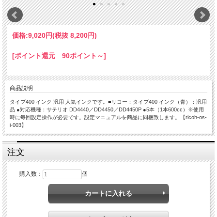
価格:
9,020円
(税抜 8,200円)
[ポイント還元 90ポイント～]
商品説明
タイプ400 インク 汎用 人気インクです。■リコー：タイプ400 インク（青）：汎用
品 ●対応機種：サテリオ DD4440／DD4450／DD4450P ●5本（1本600cc）※使用
時に毎回設定操作が必要です。設定マニュアルを商品に同梱致します。【ricoh-os-
i-003】
注文
購入数：
個