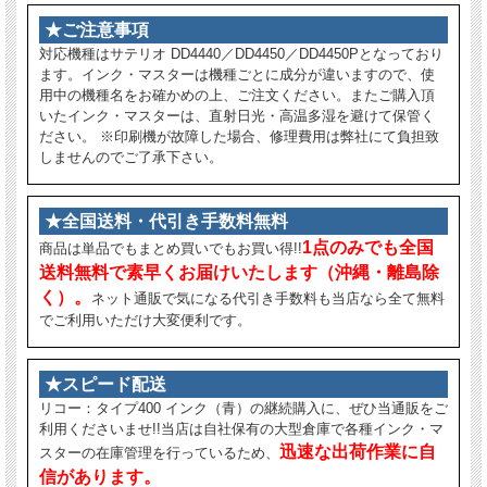
★ご注意事項
対応機種はサテリオ DD4440／DD4450／DD4450Pとなっており
ます。インク・マスターは機種ごとに成分が違いますので、使
用中の機種名をお確かめの上、ご注文ください。またご購入頂
いたインク・マスターは、直射日光・高温多湿を避けて保管く
ださい。 ※印刷機が故障した場合、修理費用は弊社にて負担致
しませんのでご了承下さい。
★全国送料・代引き手数料無料
1点のみでも全国
商品は単品でもまとめ買いでもお買い得!!
送料無料で素早くお届けいたします（沖縄・離島除
く）。
ネット通販で気になる代引き手数料も当店なら全て無料
でご利用いただけ大変便利です。
★スピード配送
リコー：タイプ400 インク（青）の継続購入に、ぜひ当通販をご
利用くださいませ!!当店は自社保有の大型倉庫で各種インク・マ
迅速な出荷作業に自
スターの在庫管理を行っているため、
信があります。