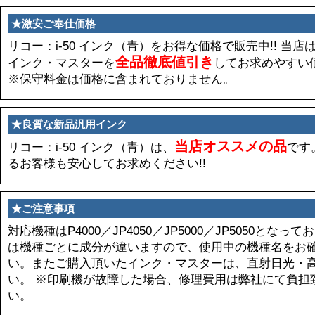
★激安ご奉仕価格
リコー：i-50 インク（青）をお得な価格で販売中!! 当
全品徹底値引き
インク・マスターを
してお求めやすい
※保守料金は価格に含まれておりません。
★良質な新品汎用インク
当店オススメの品
リコー：i-50 インク（青）は、
です
るお客様も安心してお求めください!!
★ご注意事項
対応機種はP4000／JP4050／JP5000／JP5050と
は機種ごとに成分が違いますので、使用中の機種名をお
い。またご購入頂いたインク・マスターは、直射日光・
い。 ※印刷機が故障した場合、修理費用は弊社にて負担
い。