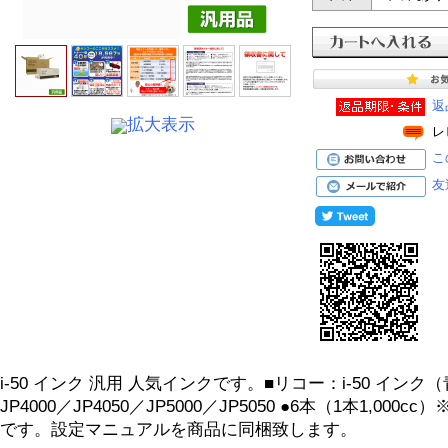
返
拡大表示
レ
こ
友
i-50 インク 汎用 人気インクです。■リコー：i-50 イン
JP4000／JP4050／JP5000／JP5050 ●6本（1本1,0
です。設定マニュアルを商品に同梱致します。