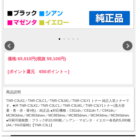
価格:
65,010円
(税抜 59,100円)
[ポイント還元 650ポイント～]
商品説明
TNR-C3LK2／TNR-C3LC1／TNR-C3LM1／TNR-C3LY1 トナー 純正人気トナーで
す。■沖 TNR-C3LK2／TNR-C3LC1／TNR-C3LM1／TNR-C3LY1トナー(黒大容
量・青・赤・黄4色)：純正品 ●対応機種：C811dn／C811dn-T／C841dn／
MC863dnw／MC863dnwv／MC883dnw／MC883dnwv／MC843dnw／MC843dnwv
●印刷可能枚数：ブラック約10,000枚／シアン・マゼンタ・イエロー各色約5,000枚
(A4／5%印刷時)【TNR-C3L1】