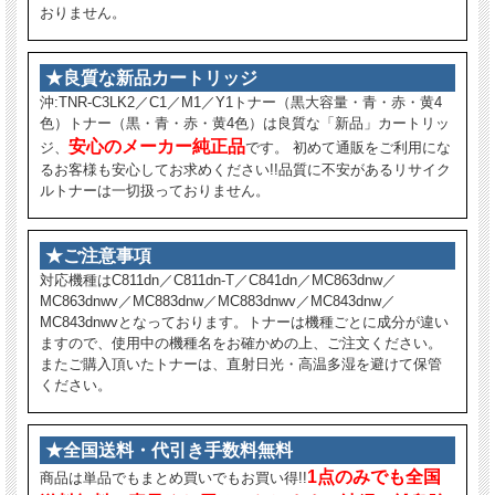
おりません。
★良質な新品カートリッジ
沖:TNR-C3LK2／C1／M1／Y1トナー（黒大容量・青・赤・黄4
色）トナー（黒・青・赤・黄4色）は良質な「新品」カートリッ
安心のメーカー純正品
ジ、
です。 初めて通販をご利用にな
るお客様も安心してお求めください!!品質に不安があるリサイク
ルトナーは一切扱っておりません。
★ご注意事項
対応機種はC811dn／C811dn-T／C841dn／MC863dnw／
MC863dnwv／MC883dnw／MC883dnwv／MC843dnw／
MC843dnwvとなっております。トナーは機種ごとに成分が違い
ますので、使用中の機種名をお確かめの上、ご注文ください。
またご購入頂いたトナーは、直射日光・高温多湿を避けて保管
ください。
★全国送料・代引き手数料無料
1点のみでも全国
商品は単品でもまとめ買いでもお買い得!!