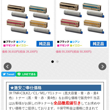
価格:30,910円(税抜 28,100円)
価格:55,330円(税抜 50,300円)
★激安ご奉仕価格
沖:TNR-C3LK2／C1／M1／Y1トナー（黒大容量・青・赤・黄4
色）トナー（黒・青・赤・黄4色）をお得な価格で販売中!! 当店
全品徹底値引き
はお客様がお探しの沖トナーを
してお求めや
すい価格でご提供しております。※保守料金は価格に含まれて