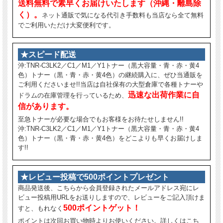
送料無料で素早くお届けいたします（沖縄・離島除
く）。
ネット通販で気になる代引き手数料も当店なら全て無料
でご利用いただけ大変便利です。
★スピード配送
沖:TNR-C3LK2／C1／M1／Y1トナー（黒大容量・青・赤・黄4
色）トナー（黒・青・赤・黄4色）の継続購入に、ぜひ当通販を
ご利用くださいませ!!当店は自社保有の大型倉庫で各種トナーや
迅速な出荷作業に自
ドラムの在庫管理を行っているため、
信があります。
至急トナーが必要な場合でもお客様をお待たせしません!!
沖:TNR-C3LK2／C1／M1／Y1トナー（黒大容量・青・赤・黄4
色）トナー（黒・青・赤・黄4色）をどこよりも早くお届けしま
す!!
★レビュー投稿で500ポイントプレゼント
商品発送後、こちらから会員登録されたメールアドレス宛にレ
ビュー投稿用URLをお送りしますので、レビューをご記入頂けま
500ポイントゲット！
すと、もれなく
ポイントは次回お買い物時よりお使いください。詳しくはこち