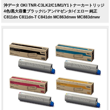
沖データ OKI TNR-C3LK2/C1/M1/Y1トナーカートリッジ
4色/黒大容量ブラック/シアン/マゼンタ/イエロー 純正
C811dn C811dn-T C841dn MC863dnwv MC883dnwv