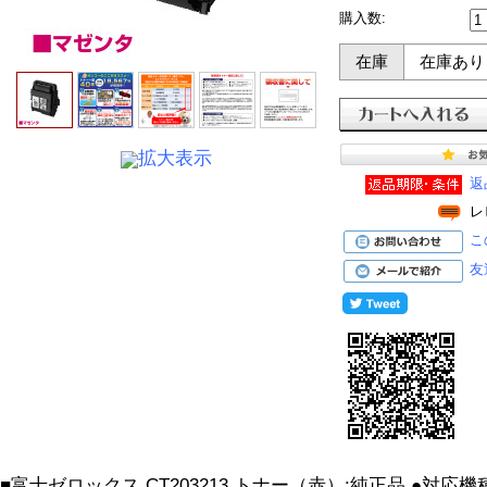
購入数:
在庫
在庫あり
拡大表示
返
レ
こ
友
■富士ゼロックス CT203213 トナー（赤）:純正品 ●対応機種: Doc