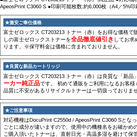
ApeosPrint C3060 S ●印刷可能枚数:約6,000枚（A4／5
★激安ご奉仕価格
富士ゼロックス CT203213 トナー（赤）をお得な価格で
全品徹底値引き
しの富士ゼロックストナーを
してお求
ります。※保守料金は価格に含まれておりません。
★良質な新品カートリッジ
富士ゼロックス CT203213 トナー（赤）は良質な「新
ーカー純正品
です。 初めて通販をご利用になるお客様
品質に不安があるリサイクルトナーは一切扱っておりま
★ご注意事項
対応機種はDocuPrint C2550d / ApeosPrint C30
ごとに成分が違いますので、使用中の機種名をお確かめ
ご購入頂いたトナーは、直射日光・高温多湿を避けて保