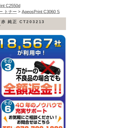
int C2550d
ー トナー
>
ApeosPrint C3060 S
 純正 CT203213
ー