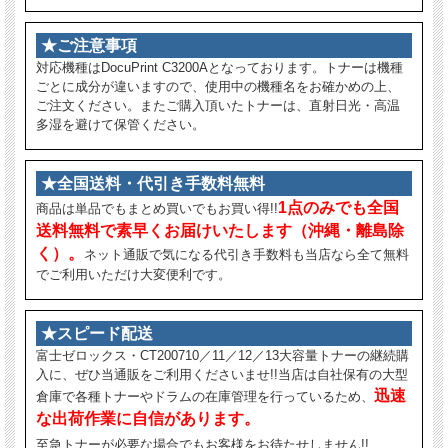
★ご注意事項
対応機種はDocuPrint C3200Aとなっております。トナーは機種
ごとに成分が違いますので、使用中の機種名をお確かめの上、
ご注文ください。またご購入頂いたトナーは、直射日光・高温
多湿を避けて保管ください。
★全国送料・代引き手数料無料
1点のみでも全国
商品は単品でもまとめ買いでもお買い得!!
送料無料で素早くお届けいたします（沖縄・離島除
く）。
ネット通販で気になる代引き手数料も当店なら全て無料
でご利用いただけ大変便利です。
★スピード配送
富士ゼロックス・CT200710／11／12／13大容量トナーの継続購
入に、ぜひ当通販をご利用くださいませ!!当店は自社保有の大型
迅速
倉庫で各種トナーやドラムの在庫管理を行っているため、
な出荷作業に自信があります。
至急トナーが必要な場合でもお客様をお待たせしません!!