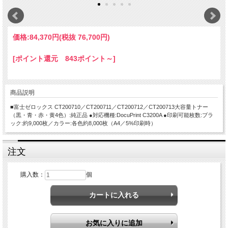
価格:
84,370円
(税抜 76,700円)
[ポイント還元 843ポイント～]
商品説明
■富士ゼロックス CT200710／CT200711／CT200712／CT200713大容量トナー
（黒・青・赤・黄4色）:純正品 ●対応機種:DocuPrint C3200A ●印刷可能枚数:ブラ
ック:約9,000枚／カラー:各色約8,000枚（A4／5%印刷時）
注文
購入数：
個