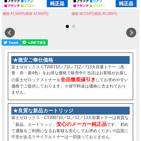
価格:47,080円(税抜 42,800円)
価格:98,230円(税抜 89,300円)
★激安ご奉仕価格
富士ゼロックス:CT200710／711／712／713大容量トナー（黒・
青・赤・黄4色）をお得な価格で販売中!! 当店はお客様がお探し
全品徹底値引き
の富士ゼロックストナーを
してお求めやすい
価格でご提供しております。※保守料金は価格に含まれており
ません。
★良質な新品カートリッジ
富士ゼロックス・CT200710／11／12／13大容量トナーは良質な
安心のメーカー純正品
「新品」カートリッジ、
です。 初め
て通販をご利用になるお客様も安心してお求めください!!品質に
不安があるリサイクルトナーは一切扱っておりません。