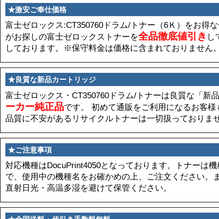
★激安ご奉仕価格
富士ゼロックス:CT350760ドラム/トナー（6Ｋ）をお得
全品徹底値引き
がお探しの富士ゼロックストナーを
し
しております。※保守料金は価格に含まれておりません
★良質な新品カートリッジ
富士ゼロックス・CT350760ドラム/トナーは良質な「
ーカー純正品
です。 初めて通販をご利用になるお客様
品質に不安があるリサイクルトナーは一切扱っておりま
★ご注意事項
対応機種はDocuPrint4050となっております。トナー
で、使用中の機種名をお確かめの上、ご注文ください。
直射日光・高温多湿を避けて保管ください。