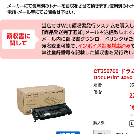
CT350760 
DocuPrint 40
3
定価:
価格:
2
[
～
購入数: