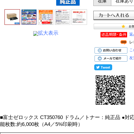
在庫
在庫あり
拡大表示
返
レ
こ
友
■富士ゼロックス CT350760 ドラム／トナー：純正品 ●対応機種:
能枚数:約6,000枚（A4／5%印刷時）