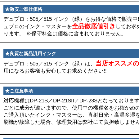
★激安ご奉仕価格
デュプロ：505／515 インク（緑）をお得な価格で販売中
全品徹底値引き
ュプロのインク・マスターを
してお求
ります。 ※保守料金は価格に含まれておりません。
★良質な新品汎用インク
当店オススメの
デュプロ：505／515 インク（緑）は、
用になるお客様も安心してお求めください!!
★ご注意事項
対応機種はDP-21S／DP-21SII／DP-23Sとなって
ごとに成分が違いますので、使用中の機種名をお確かめ
ご購入頂いたインク・マスターは、直射日光・高温多湿を
刷機が故障した場合、修理費用は弊社にて負担致しませ