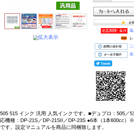
返
拡大表示
レ
こ
友
505 515 インク 汎用 人気インクです。■デュプロ：505／
応機種：DP-21S／DP-21SII／DP-23S ●6本（1本60
です。設定マニュアルを商品に同梱致します。