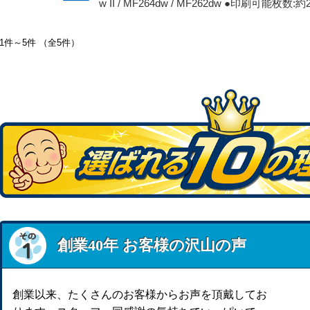
w II / MF264dw / MF262dw ●印刷可能枚
1件～5件 （全5件）