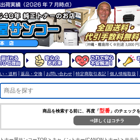
型番
商品を検索する前に、再度「
」のチェック
⇒詳しくはコチラ
トナー屋サンコーTOP
>
キャノントナー(CANONトナー)
>
サテラ 