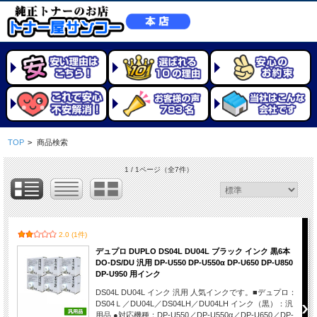
TOP
>
商品検索
1 / 1ページ
（全7件）
2.0 (1件)
デュプロ DUPLO DS04L DU04L ブラック インク 黒6本
DO-DS/DU 汎用 DP-U550 DP-U550α DP-U650 DP-U850
DP-U950 用インク
DS04L DU04L インク 汎用 人気インクです。■デュプロ：
DS04Ｌ／DU04L／DS04LH／DU04LH インク（黒）：汎
用品 ●対応機種：DP-U550／DP-U550α／DP-U650／DP-