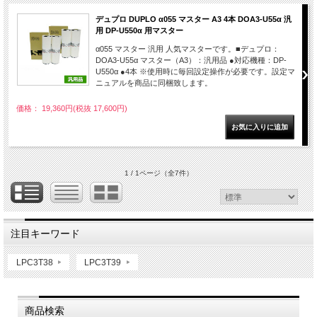
デュプロ DUPLO α055 マスター A3 4本 DOA3-U55α 汎
用 DP-U550α 用マスター
α055 マスター 汎用 人気マスターです。■デュプロ：
DOA3-U55α マスター（A3）：汎用品 ●対応機種：DP-
U550α ●4本 ※使用時に毎回設定操作が必要です。設定マ
ニュアルを商品に同梱致します。
価格： 19,360円(税抜 17,600円)
1 / 1ページ
（全7件）
注目キーワード
LPC3T38
LPC3T39
商品検索