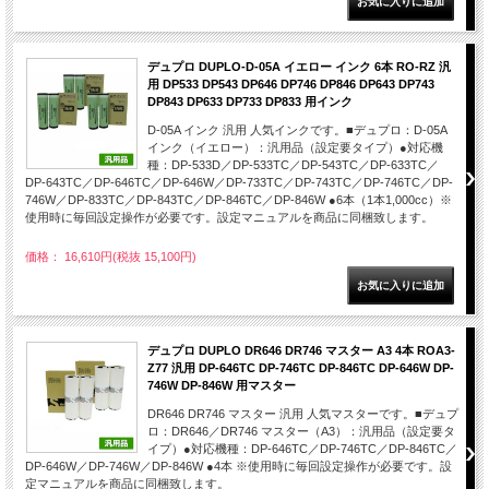
デュプロ DUPLO-D-05A イエロー インク 6本 RO-RZ 汎
用 DP533 DP543 DP646 DP746 DP846 DP643 DP743
DP843 DP633 DP733 DP833 用インク
D-05A インク 汎用 人気インクです。■デュプロ：D-05A
インク（イエロー）：汎用品（設定要タイプ）●対応機
種：DP-533D／DP-533TC／DP-543TC／DP-633TC／
DP-643TC／DP-646TC／DP-646W／DP-733TC／DP-743TC／DP-746TC／DP-
746W／DP-833TC／DP-843TC／DP-846TC／DP-846W ●6本（1本1,000cc）※
使用時に毎回設定操作が必要です。設定マニュアルを商品に同梱致します。
価格： 16,610円(税抜 15,100円)
デュプロ DUPLO DR646 DR746 マスター A3 4本 ROA3-
Z77 汎用 DP-646TC DP-746TC DP-846TC DP-646W DP-
746W DP-846W 用マスター
DR646 DR746 マスター 汎用 人気マスターです。■デュプ
ロ：DR646／DR746 マスター（A3）：汎用品（設定要タ
イプ）●対応機種：DP-646TC／DP-746TC／DP-846TC／
DP-646W／DP-746W／DP-846W ●4本 ※使用時に毎回設定操作が必要です。設
定マニュアルを商品に同梱致します。