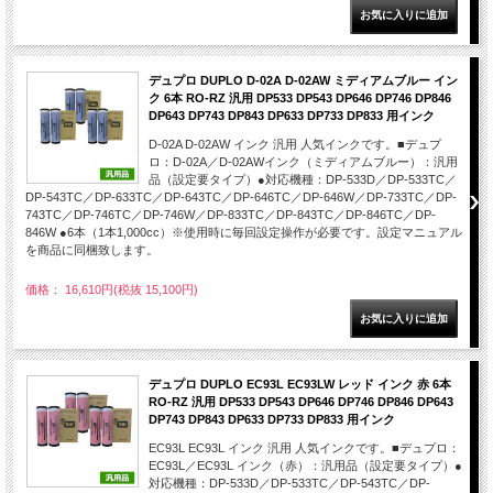
デュプロ DUPLO D-02A D-02AW ミディアムブルー イン
ク 6本 RO-RZ 汎用 DP533 DP543 DP646 DP746 DP846
DP643 DP743 DP843 DP633 DP733 DP833 用インク
D-02A D-02AW インク 汎用 人気インクです。■デュプ
ロ：D-02A／D-02AWインク（ミディアムブルー）：汎用
品（設定要タイプ）●対応機種：DP-533D／DP-533TC／
DP-543TC／DP-633TC／DP-643TC／DP-646TC／DP-646W／DP-733TC／DP-
743TC／DP-746TC／DP-746W／DP-833TC／DP-843TC／DP-846TC／DP-
846W ●6本（1本1,000cc）※使用時に毎回設定操作が必要です。設定マニュアル
を商品に同梱致します。
価格： 16,610円(税抜 15,100円)
デュプロ DUPLO EC93L EC93LW レッド インク 赤 6本
RO-RZ 汎用 DP533 DP543 DP646 DP746 DP846 DP643
DP743 DP843 DP633 DP733 DP833 用インク
EC93L EC93L インク 汎用 人気インクです。■デュプロ：
EC93L／EC93L インク（赤）：汎用品（設定要タイプ）●
対応機種：DP-533D／DP-533TC／DP-543TC／DP-