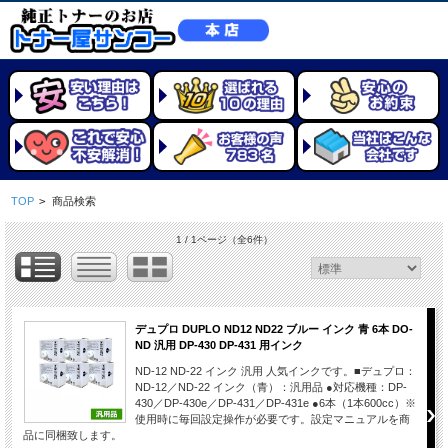
TOP
>
商品検索
1 / 1ページ
（全6件）
デュプロ DUPLO ND12 ND22 ブルー インク 青 6本 DO-
ND 汎用 DP-430 DP-431 用インク
ND-12 ND-22 インク 汎用 人気インクです。■デュプロ：
ND-12／ND-22 インク（青）：汎用品 ●対応機種：DP-
430／DP-430e／DP-431／DP-431e ●6本（1本600cc）※
使用時に毎回設定操作が必要です。設定マニュアルを商
品に同梱致します。