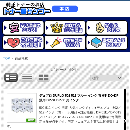
TOP
>
商品検索
1 / 1ページ
（全5件）
デュプロ DUPLO 502 512 ブルー インク 青 6本 DO-DP
汎用 DP-31 DP-33 用インク
502 512 インク 汎用 人気インクです。■デュプロ：502／
512 インク（青）：汎用品 ●対応機種：DP-31E／DP-31S
／DP-33E／DP-33S ●6本（1本600cc）※使用時に毎回設
定操作が必要です。設定マニュアルを商品に同梱致しま
す。