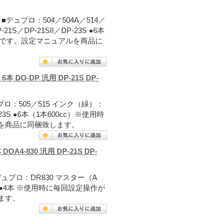
。■デュプロ：504／504A／514／
S／DP-21SII／DP-23S ●6本
必要です。設定マニュアルを商品に
本 DO-DP 汎用 DP-21S DP-
プロ：505／515 インク（緑）：
-23S ●6本（1本600cc）※使用時
を商品に同梱致します。
OA4-830 汎用 DP-21S DP-
デュプロ：DR830 マスター（A
II ●4本 ※使用時に毎回設定操作が
ます。