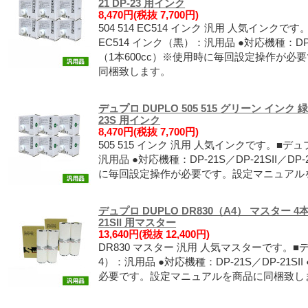
21 DP-23 用インク
8,470円(税抜 7,700円)
504 514 EC514 インク 汎用 人気インクです
EC514 インク（黒）：汎用品 ●対応機種：DP-21
（1本600cc）※使用時に毎回設定操作が
同梱致します。
デュプロ DUPLO 505 515 グリーン インク 緑 6
23S 用インク
8,470円(税抜 7,700円)
505 515 インク 汎用 人気インクです。■デュ
汎用品 ●対応機種：DP-21S／DP-21SII／DP
に毎回設定操作が必要です。設定マニュアル
デュプロ DUPLO DR830（A4） マスター 4本 D
21SII 用マスター
13,640円(税抜 12,400円)
DR830 マスター 汎用 人気マスターです。■
4）：汎用品 ●対応機種：DP-21S／DP-21S
必要です。設定マニュアルを商品に同梱致し